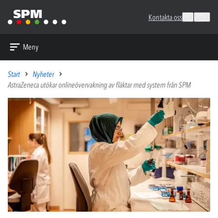
Kontakta oss
Sök
Språk
Meny
Start
Nyheter
AstraZeneca utökar onlineövervakning av fläktar med system från SPM