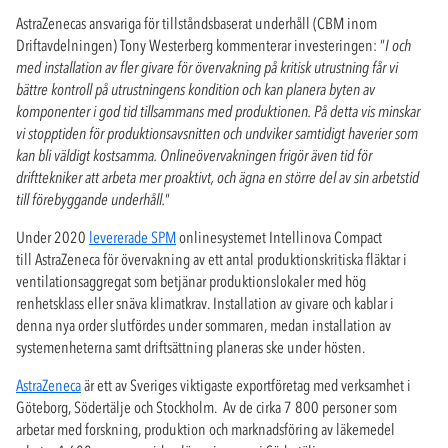
AstraZenecas ansvariga för tillståndsbaserat underhåll (CBM inom
Driftavdelningen) Tony Westerberg kommenterar investeringen: ”
I och
med installation av fler givare för övervakning på kritisk utrustning får vi
bättre kontroll på utrustningens kondition och kan planera byten av
komponenter i god tid tillsammans med produktionen. På detta vis minskar
vi stopptiden för produktionsavsnitten och undviker samtidigt haverier som
kan bli väldigt kostsamma. Onlineövervakningen frigör även tid för
drifttekniker att arbeta mer proaktivt, och ägna en större del av sin arbetstid
till förebyggande underhåll.
”
Under 2020
levererade SPM
onlinesystemet Intellinova Compact
till AstraZeneca för övervakning av ett antal produktionskritiska fläktar i
ventilationsaggregat som betjänar produktionslokaler med hög
renhetsklass eller snäva klimatkrav. Installation av givare och kablar i
denna nya order slutfördes under sommaren, medan installation av
systemenheterna samt driftsättning planeras ske under hösten.
AstraZeneca
är ett av Sveriges viktigaste exportföretag med verksamhet i
Göteborg, Södertälje och Stockholm. Av de cirka 7 800 personer som
arbetar med forskning, produktion och marknadsföring av läkemedel