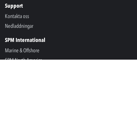
Support
Kontakta oss
Nedladdningar
SPM International
Marine & Offshore
SPM North America
SPM Academy
Connect
LinkedIn
Facebook
Youtube