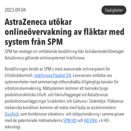
2023-09-04
Fastigheter
AstraZeneca utökar
onlineövervakning av fläktar med
system från SPM
SPM har mottagit en omfattande beställning från bioläkemedelsföretaget
AstraZeneca gällande onlinesystemet Intellinova.
Beställningen består av SPM:s mest avancerade onlinesystem för
tillståndskontroll,
Intellinova Parallel EN
. Leveransen omfattar sex
systemenheter med sammanlagt etthundraåtta tillgängliga kanaler för
vibrationsövervakning. Mätsystemen kommer att övervaka tjugo
produktionskritiska tilluft- och frånluftaggregat vid AstraZenecas
produktionsanläggningar Snäckviken och Gärtuna i Södertälje. Fläktarnas
mekaniska kondition kommer att mätas med hjälp av accelerometern
DuoTech
, som kombinerar vibrations- och stötpulsmätning i samma givare
med de patenterade mätmetoderna
SPM HD
och
HD ENV
, s k HD-
teknologi.