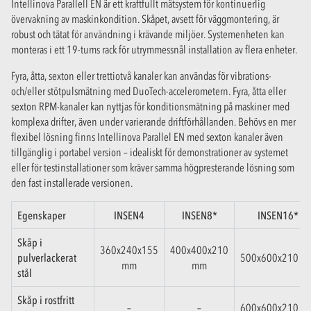
Intellinova Parallell EN är ett kraftfullt mätsystem för kontinuerlig
övervakning av maskinkondition. Skåpet, avsett för väggmontering, är
robust och tätat för användning i krävande miljöer. Systemenheten kan
monteras i ett 19-tums rack för utrymmessnål installation av flera enheter.
Fyra, åtta, sexton eller trettiotvå kanaler kan användas för vibrations-
och/eller stötpulsmätning med DuoTech-accelerometern. Fyra, åtta eller
sexton RPM-kanaler kan nyttjas för konditionsmätning på maskiner med
komplexa drifter, även under varierande driftförhållanden. Behövs en mer
flexibel lösning finns Intellinova Parallel EN med sexton kanaler även
tillgänglig i portabel version – idealiskt för demonstrationer av systemet
eller för testinstallationer som kräver samma högpresterande lösning som
den fast installerade versionen.
Egenskaper
INSEN4
INSEN8*
INSEN16*
Skåp i
360x240x155
400x400x210
pulverlackerat
500x600x210 m
mm
mm
stål
Skåp i rostfritt
–
–
600x600x210 m