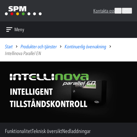
Kontakta oss
Sök
Språk
Meny
Start
Produkter och tjänster
Kontinuerlig övervakning
Intellinova Parallel EN
INTELLIGENT
TILLSTÅNDSKONTROLL
Funktionalitet
Teknisk översikt
Nedladdningar