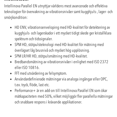
Intellinova Parallel EN utnyttjar världens mest avancerade och effektiva
teknologier för övervakning av vibrationsnivåer samt kugghjuls-, lager- och
smörjkondition:
HD ENV, vibrationsenveloping med HD-kvalitet för detektering av
kugghjuls- och lagerskador i ett mycket tidigt skede ger kristallklara
spektrum och tidssignaler.
SPM HD, stötpulsteknologi med HD-kvalitet för mätning med
överlägset låg brusnivå och mycket hög upplösning.
SPM LR/HR HD, stötpulsmätning med HD-kvalitet.
Bredbandsmätning av vibrationsnivåer i enlighet med ISO 2372
eller ISO 10816.
FFT med utvärdering av felsymptom.
Användardefinierade mätningar via analoga ingångar eller OPC,
t.ex. tryck, flöde, last etc.
Performance+ är en add-on till Intellinova Parallel EN som ökar
mätkapaciteten med 50%, vilket möjliggör fler parallella mätningar
och snabbare respons i krävande applikationer.