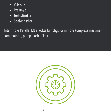
Valsverk
Pressnyp
Torkcylindrar
Spel/vinschar
Intellinova Parallel EN är också lämpligt för mindre komplexa maskiner
som motorer, pumpar och fläktar.