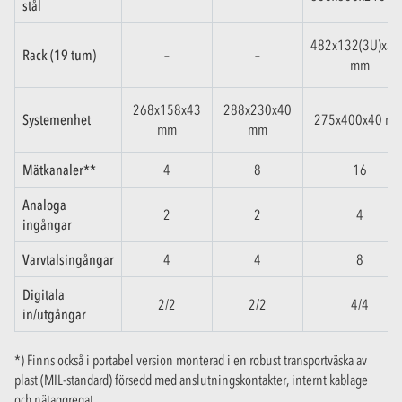
stål
482x132(3U)x36
Rack (19 tum)
–
–
mm
268x158x43
288x230x40
Systemenhet
275x400x40 m
mm
mm
Mätkanaler**
4
8
16
Analoga
2
2
4
ingångar
Varvtalsingångar
4
4
8
Digitala
2/2
2/2
4/4
in/utgångar
*) Finns också i portabel version monterad i en robust transportväska av
plast (MIL-standard) försedd med anslutningskontakter, internt kablage
och nätaggregat.