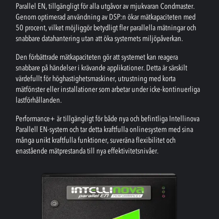
Parallel EN, tillgängligt för alla utgåvor av mjukvaran Condmaster.
Genom optimerad användning av DSP:n ökar mätkapaciteten med
50 procent, vilket möjliggör betydligt fler parallella mätningar och
snabbare datahantering utan att öka systemets miljöpåverkan.
Den förbättrade mätkapaciteten gör att systemet kan reagera
snabbare på händelser i krävande applikationer. Detta är särskilt
värdefullt för höghastighetsmaskiner, utrustning med korta
mätfönster eller installationer som arbetar under icke-kontinuerliga
lastförhållanden.
Performance+ är tillgängligt för både nya och befintliga Intellinova
Parallell EN-system och tar detta kraftfulla onlinesystem med sina
många unikt kraftfulla funktioner, suveräna flexibilitet och
enastående mätprestanda till nya effektivitetsnivåer.