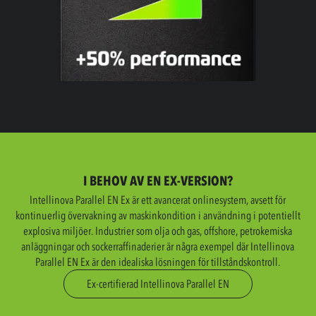
I BEHOV AV EN EX-VERSION?
Intellinova Parallel EN Ex är ett avancerat onlinesystem, avsett för
kontinuerlig övervakning av maskinkondition i användning i potentiellt
explosiva miljöer. Industrier som olja och gas, offshore, petrokemiska
anläggningar och sockerraffinaderier är några exempel där Intellinova
Parallel EN Ex är den idealiska lösningen för tillståndskontroll.
Ex-certifierad Intellinova Parallel EN