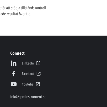
 att stödja tillståndskontroll
de resultat över tid.
Connect
LinkedIn
Facebook
Youtube
info@spminstrument.se