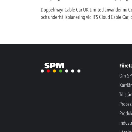
Doppelmayr Cable Car UK Limited använder nu Con
och underhållsplanering vid IFS Cloud Cable Car,
Föret
Om SP
Karriär
Tillstå
Proces
Produk
Industr