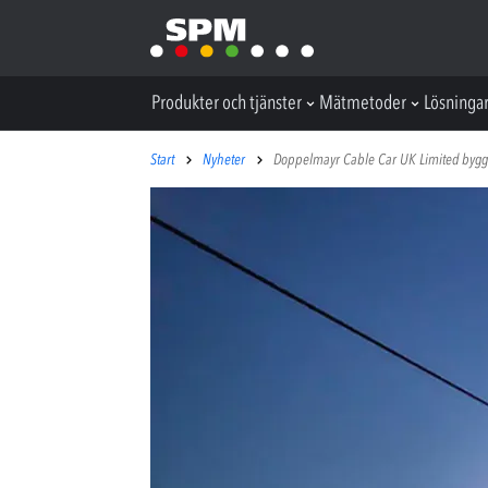
Produkter och tjänster
Mätmetoder
Lösninga
Start
Nyheter
Doppelmayr Cable Car UK Limited bygge