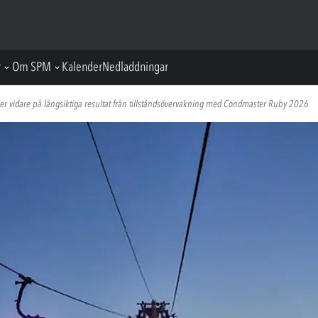
r
Om SPM
Kalender
Nedladdningar
r vidare på långsiktiga resultat från tillståndsövervakning med Condmaster Ruby 2026