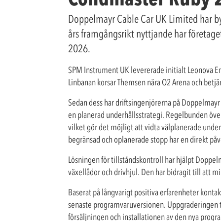
Doppelmayr Cable Car UK Limited har bygg
års framgångsrikt nyttjande har företag
2026.
SPM Instrument UK levererade initialt Leonova Em
Linbanan korsar Themsen nära O2 Arena och betjän
Sedan dess har driftsingenjörerna på Doppelmayr
en planerad underhållsstrategi. Regelbunden överv
vilket gör det möjligt att vidta välplanerade under
begränsad och oplanerade stopp har en direkt påve
Lösningen för tillståndskontroll har hjälpt Doppel
växellådor och drivhjul. Den har bidragit till att 
Baserat på långvarigt positiva erfarenheter kont
senaste programvaruversionen. Uppgraderingen til
försäljningen och installationen av den nya pr