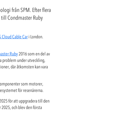
logi från SPM. Efter flera
a till Condmaster Ruby
S Cloud Cable Car
i London.
aster Ruby
2016 som en del av
ka problem under utveckling,
ationer, där åtkomsten kan vara
iga komponenter som motorer,
anesystemet för resenärerna.
25 för att uppgradera till den
 2025, och blev den första