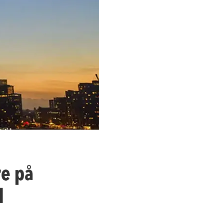
re på
d