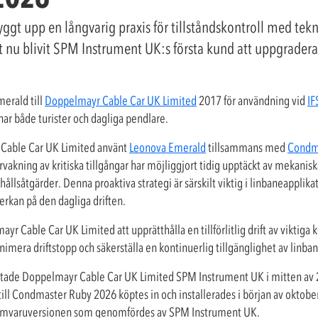
t upp en långvarig praxis för tillståndskontroll med tekno
et nu blivit SPM Instrument UK:s första kund att uppgrader
erald till
Doppelmayr Cable Car UK Limited
2017 för användning vid
IF
ar både turister och dagliga pendlare.
 Cable Car UK Limited använt
Leonova Emerald
tillsammans med
Condm
akning av kritiska tillgångar har möjliggjort tidig upptäckt av mekanis
hållsåtgärder. Denna proaktiva strategi är särskilt viktig i linbaneapplik
rkan på den dagliga driften.
mayr Cable Car UK Limited att upprätthålla en tillförlitlig drift av vikt
minimera driftstopp och säkerställa en kontinuerlig tillgänglighet av linb
aktade Doppelmayr Cable Car UK Limited SPM Instrument UK i mitten av 20
l Condmaster Ruby 2026 köptes in och installerades i början av oktober
ogramvaruversionen som genomfördes av SPM Instrument UK.