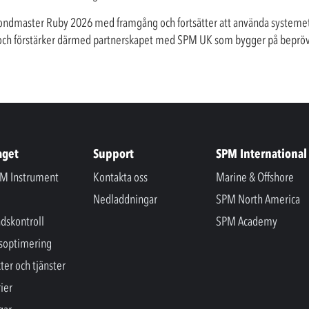
dmaster Ruby 2026 med framgång och fortsätter att använda systemet för
 och förstärker därmed partnerskapet med SPM UK som bygger på bepröva
aget
Support
SPM International
M Instrument
Kontakta oss
Marine & Offshore
Nedladdningar
SPM North America
ndskontroll
SPM Academy
soptimering
ter och tjänster
ier