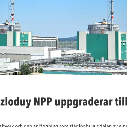
zloduy NPP uppgraderar til
aftverk och den anläggning som står för huvuddelen av el