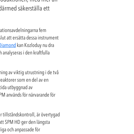
därmed säkerställa ett
rationsavdelningarna fem
lut att ersätta dessa instrument
 Diamond
kan Kozloduy nu dra
 analyseras i den kraftfulla
ng av viktig utrustning i de två
 reaktorer som en del av en
mtida utbyggnad av
 SPM används för närvarande för
 tillståndskontroll, är övertygad
 att SPM HD ger den längsta
liga och anpassade för