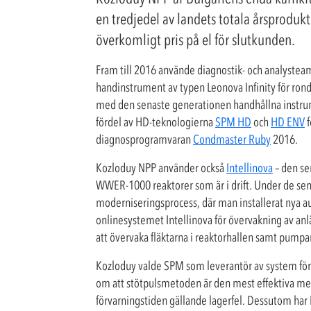
en tredjedel av landets totala årsproduk
överkomligt pris på el för slutkunden.
Fram till 2016 använde diagnostik- och analyste
handinstrument av typen Leonova Infinity för rond
med den senaste generationen handhållna instrum
fördel av HD-teknologierna
SPM HD
och
HD ENV
f
diagnosprogramvaran
Condmaster Ruby
2016.
Kozloduy NPP använder också
Intellinova
– den se
WWER-1000 reaktorer som är i drift. Under de senas
moderniseringsprocess, där man installerat nya a
onlinesystemet Intellinova för övervakning av anlä
att övervaka fläktarna i reaktorhallen samt pumpar 
Kozloduy valde SPM som leverantör av system för til
om att stötpulsmetoden är den mest effektiva meto
förvarningstiden gällande lagerfel. Dessutom har 