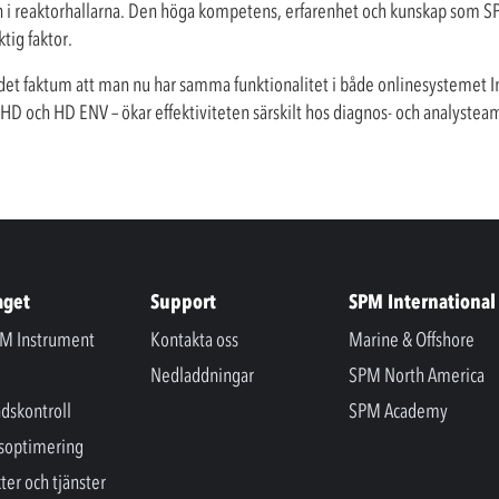
ön i reaktorhallarna. Den höga kompetens, erfarenhet och kunskap som SP
tig faktor.
det faktum att man nu har samma funktionalitet i både onlinesystemet In
ch HD ENV – ökar effektiviteten särskilt hos diagnos- och analysteamet 
aget
Support
SPM International
M Instrument
Kontakta oss
Marine & Offshore
Nedladdningar
SPM North America
ndskontroll
SPM Academy
soptimering
ter och tjänster