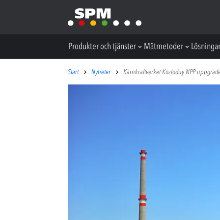
Produkter och tjänster
Mätmetoder
Lösninga
Start
Nyheter
Kärnkraftverket Kozloduy NPP uppgrade