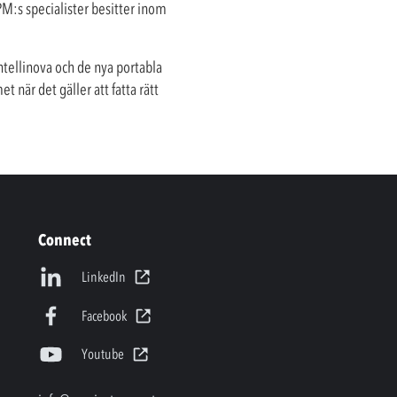
M:s specialister besitter inom
tellinova och de nya portabla
när det gäller att fatta rätt
Connect
LinkedIn
Facebook
Youtube