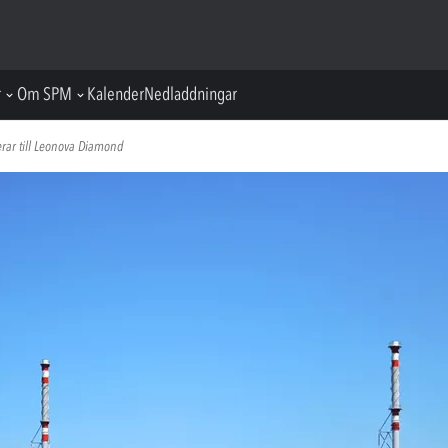
r
Om SPM
Kalender
Nedladdningar
rar till Leonova Diamond