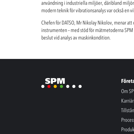
användning i industriella miljöer, däribland milj
modern teknik för vibrationsanalys var också en vik
Chefen för DATSO, Mr Nikolay Nikolov, menar att 
instrumenten – med stöd för mätmetoderna SPM HD o
beslut vid analys av maskinkondition.
Föret
Om SP
Karriär
Tillstå
Proces
Produk