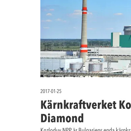
2017-01-25
Kärnkraftverket Ko
Diamond
Kozloduy NPP är Bulgariens enda kärnkr