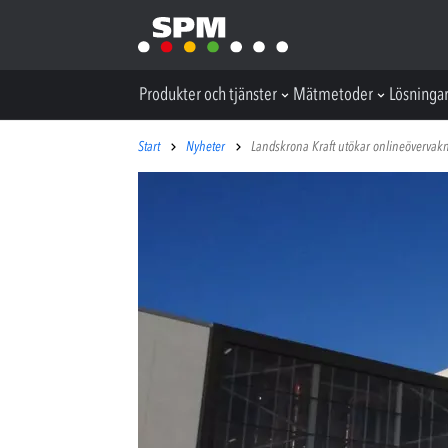
Produkter och tjänster
Mätmetoder
Lösninga
Start
Nyheter
Landskrona Kraft utökar onlineövervak