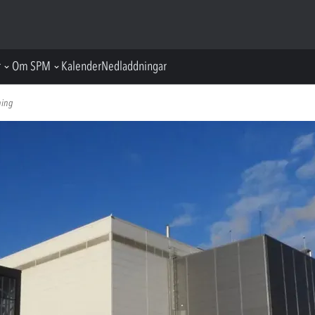
r
Om SPM
Kalender
Nedladdningar
ning