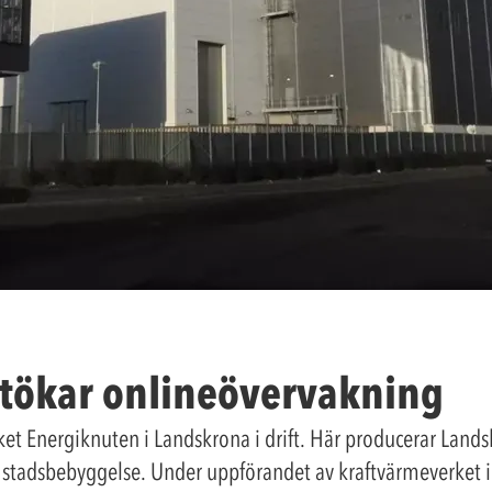
utökar onlineövervakning
t Energiknuten i Landskrona i drift. Här producerar Landsk
as stadsbebyggelse. Under uppförandet av kraftvärmeverket i