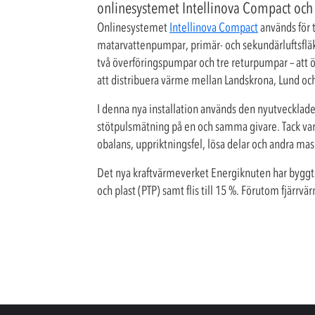
onlinesystemet Intellinova Compact och m
Onlinesystemet
Intellinova Compact
används för 
matarvattenpumpar, primär- och sekundärluftsflä
två överföringspumpar och tre returpumpar – att
att distribuera värme mellan Landskrona, Lund oc
I denna nya installation används den nyutvecklad
stötpulsmätning på en och samma givare. Tack 
obalans, uppriktningsfel, lösa delar och andra ma
Det nya kraftvärmeverket Energiknuten har byggts 
och plast (PTP) samt flis till 15 %. Förutom fjärrv