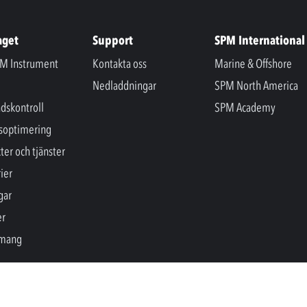
aget
Support
SPM International
M Instrument
Kontakta oss
Marine & Offshore
Nedladdningar
SPM North America
ndskontroll
SPM Academy
soptimering
ter och tjänster
ier
gar
er
mang