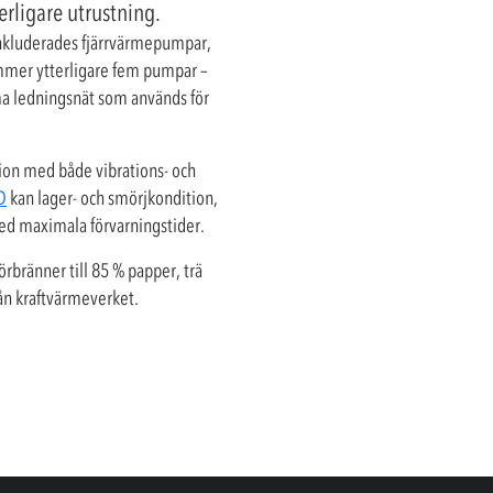
erligare utrustning.
 inkluderades fjärrvärmepumpar,
ommer ytterligare fem pumpar –
ma ledningsnät som används för
tion med både vibrations- och
D
kan lager- och smörjkondition,
med maximala förvarningstider.
rbränner till 85 % papper, trä
rån kraftvärmeverket.