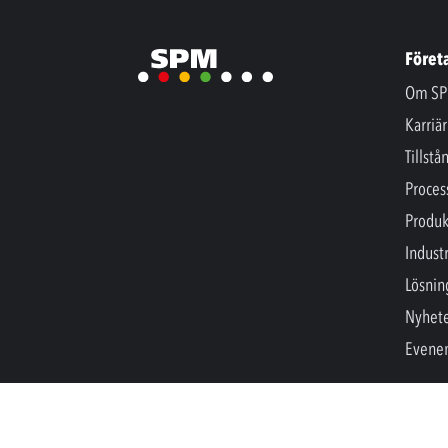
Föret
Om SP
Karriär
Tillstå
Proces
Produk
Industr
Lösnin
Nyhet
Evene