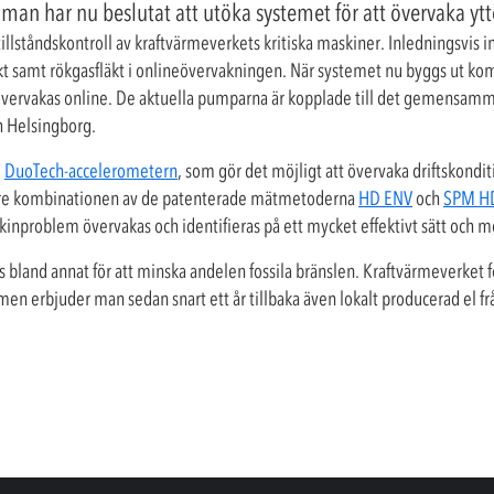
an har nu beslutat att utöka systemet för att övervaka ytt
tillståndskontroll av kraftvärmeverkets kritiska maskiner. Inledningsvis
kt samt rökgasfläkt i onlineövervakningen. När systemet nu byggs ut k
 övervakas online. De aktuella pumparna är kopplade till det gemensam
h Helsingborg.
e
DuoTech-accelerometern
, som gör det möjligt att övervaka driftskondi
vare kombinationen av de patenterade mätmetoderna
HD ENV
och
SPM H
skinproblem övervakas och identifieras på ett mycket effektivt sätt och 
bland annat för att minska andelen fossila bränslen. Kraftvärmeverket fö
ärmen erbjuder man sedan snart ett år tillbaka även lokalt producerad el f