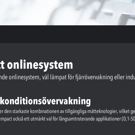
ct onlinesystem
de onlinesystem, väl lämpat för fjärrövervakning eller ind
d konditionsövervakning
der den starkaste kombinationen av tillgängliga mätteknologier, vilket ge
pact också ett utmärkt val för långsamtroterande applikationer (0,1-5