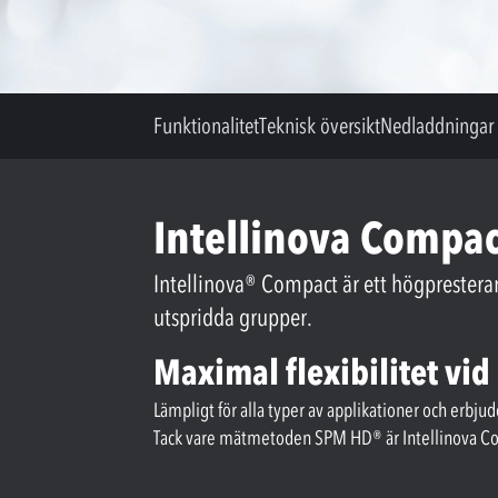
Funktionalitet
Teknisk översikt
Nedladdningar
Intellinova Compa
Intellinova® Compact är ett högpresteran
utspridda grupper.
Maximal flexibilitet vi
Lämpligt för alla typer av applikationer och erbju
Tack vare mätmetoden SPM HD® är Intellinova Com