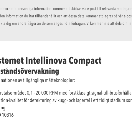
nde och din personliga information kommer att skickas via e-post till relevanta mottaga
den information du har tillhandahållit och att dessa data kommer att lagras på vår e-post
kta dig om andra frågor än de som anges i din förfrågan. Vi kommer inte att dela din in
stemet Intellinova Compact
llståndsövervakning
nationen av tillgängliga mätteknologier:
vtalsområdet 0,1 - 20 000 RPM med förstklassigt signal-till-brusförhål
n-kvalitet för detektering av kugg- och lagerfel i ett tidigt stadium s
ing
SO 10816