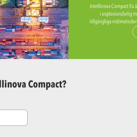
Intellinova Compact Ex ä
i explosionsfarlig 
tillgängliga mätmetoder 
ellinova Compact?