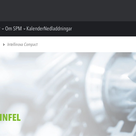
r
Om SPM
Kalender
Nedladdningar
Intellinova Compact
INFEL