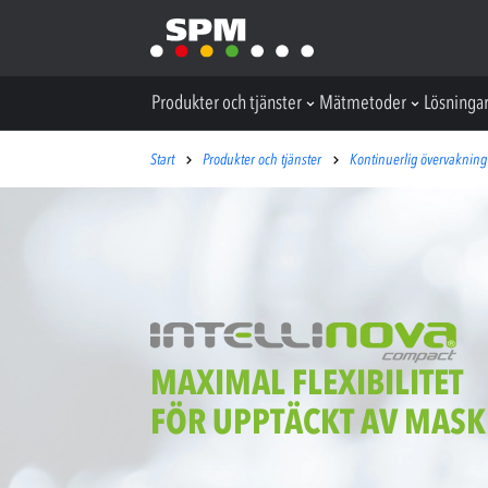
Produkter och tjänster
Mätmetoder
Lösninga
Start
Produkter och tjänster
Kontinuerlig övervakning
MAXIMAL FLEXIBILITET
FÖR UPPTÄCKT AV MASK