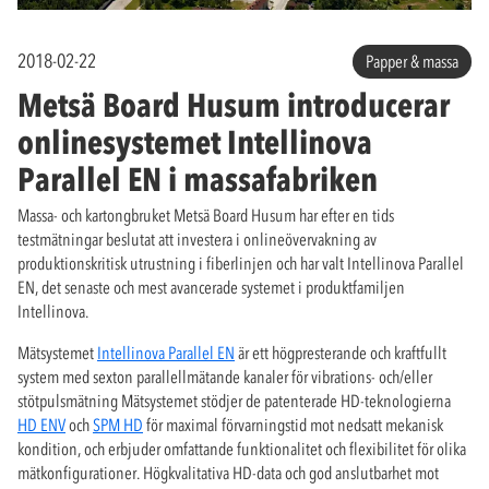
2018-02-22
Papper & massa
Metsä Board Husum introducerar
onlinesystemet Intellinova
Parallel EN i massafabriken
Massa- och kartongbruket Metsä Board Husum har efter en tids
testmätningar beslutat att investera i onlineövervakning av
produktionskritisk utrustning i fiberlinjen och har valt Intellinova Parallel
EN, det senaste och mest avancerade systemet i produktfamiljen
Intellinova.
Mätsystemet
Intellinova Parallel EN
är ett högpresterande och kraftfullt
system med sexton parallellmätande kanaler för vibrations- och/eller
stötpulsmätning Mätsystemet stödjer de patenterade HD-teknologierna
HD ENV
och
SPM HD
för maximal förvarningstid mot nedsatt mekanisk
kondition, och erbjuder omfattande funktionalitet och flexibilitet för olika
mätkonfigurationer. Högkvalitativa HD-data och god anslutbarhet mot