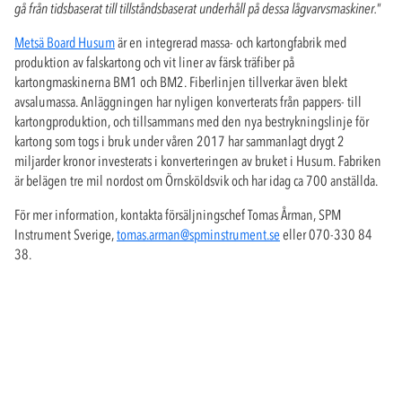
gå från tidsbaserat till tillståndsbaserat underhåll på dessa lågvarvsmaskiner.
”
Metsä Board Husum
är en integrerad massa- och kartongfabrik med
produktion av falskartong och vit liner av färsk träfiber på
kartongmaskinerna BM1 och BM2. Fiberlinjen tillverkar även blekt
avsalumassa. Anläggningen har nyligen konverterats från pappers- till
kartongproduktion, och tillsammans med den nya bestrykningslinje för
kartong som togs i bruk under våren 2017 har sammanlagt drygt 2
miljarder kronor investerats i konverteringen av bruket i Husum. Fabriken
är belägen tre mil nordost om Örnsköldsvik och har idag ca 700 anställda.
För mer information, kontakta försäljningschef Tomas Årman, SPM
Instrument Sverige,
tomas.arman@spminstrument.se
eller 070-330 84
38.