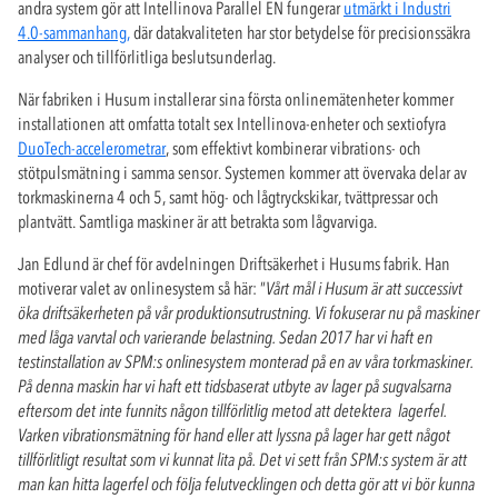
andra system gör att Intellinova Parallel EN fungerar
utmärkt i Industri
4.0-sammanhang,
där datakvaliteten har stor betydelse för precisionssäkra
analyser och tillförlitliga beslutsunderlag.
När fabriken i Husum installerar sina första onlinemätenheter kommer
installationen att omfatta totalt sex Intellinova-enheter och sextiofyra
DuoTech-accelerometrar
, som effektivt kombinerar vibrations- och
stötpulsmätning i samma sensor. Systemen kommer att övervaka delar av
torkmaskinerna 4 och 5, samt hög- och lågtryckskikar, tvättpressar och
plantvätt. Samtliga maskiner är att betrakta som lågvarviga.
Jan Edlund är chef för avdelningen Driftsäkerhet i Husums fabrik. Han
motiverar valet av onlinesystem så här: ”
Vårt mål i Husum är att successivt
öka driftsäkerheten på vår produktionsutrustning. Vi fokuserar nu på maskiner
med låga varvtal och varierande belastning. Sedan 2017 har vi haft en
testinstallation av SPM:s onlinesystem monterad på en av våra torkmaskiner.
På denna maskin har vi haft ett tidsbaserat utbyte av lager på sugvalsarna
eftersom det inte funnits någon tillförlitlig metod att detektera lagerfel.
Varken vibrationsmätning för hand eller att lyssna på lager har gett något
tillförlitligt resultat som vi kunnat lita på. Det vi sett från SPM:s system är att
man kan hitta lagerfel och följa felutvecklingen och detta gör att vi bör kunna