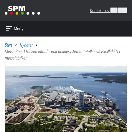
Kontakta oss
Sök
Språk
Meny
Start
Nyheter
Metsä Board Husum introducerar onlinesystemet Intellinova Parallel EN i
massafabriken