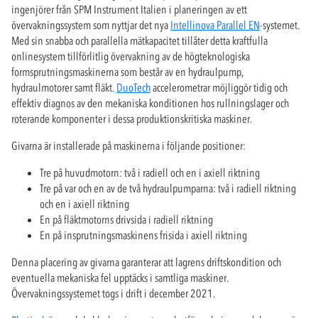
ingenjörer från SPM Instrument Italien i planeringen av ett
övervakningssystem som nyttjar det nya
Intellinova Parallel EN
-systemet.
Med sin snabba och parallella mätkapacitet tillåter detta kraftfulla
onlinesystem tillförlitlig övervakning av de högteknologiska
formsprutningsmaskinerna som består av en hydraulpump,
hydraulmotorer samt fläkt.
DuoTech
accelerometrar möjliggör tidig och
effektiv diagnos av den mekaniska konditionen hos rullningslager och
roterande komponenter i dessa produktionskritiska maskiner.
Givarna är installerade på maskinerna i följande positioner:
Tre på huvudmotorn: två i radiell och en i axiell riktning
Tre på var och en av de två hydraulpumparna: två i radiell riktning
och en i axiell riktning
En på fläktmotorns drivsida i radiell riktning
En på insprutningsmaskinens frisida i axiell riktning
Denna placering av givarna garanterar att lagrens driftskondition och
eventuella mekaniska fel upptäcks i samtliga maskiner.
Övervakningssystemet togs i drift i december 2021.