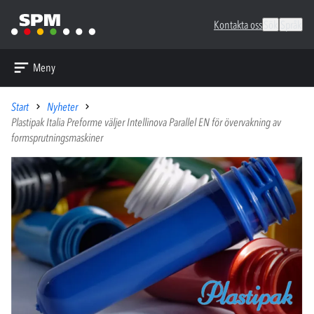
Kontakta oss
Sök
Språk
Meny
Start
Nyheter
Plastipak Italia Preforme väljer Intellinova Parallel EN för övervakning av
formsprutningsmaskiner