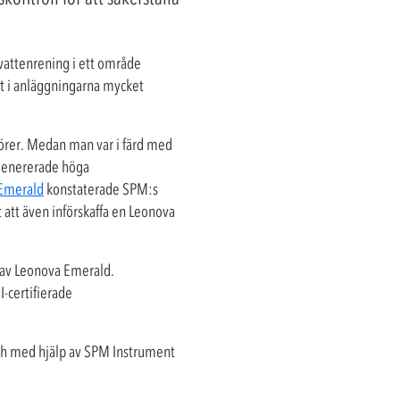
vattenrening i ett område
et i anläggningarna mycket
törer. Medan man var i färd med
 genererade höga
Emerald
konstaterade SPM:s
att även införskaffa en Leonova
e av Leonova Emerald.
I-certifierade
 och med hjälp av SPM Instrument