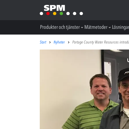
Produkter och tjänster
Mätmetoder
Lösninga
Start
Nyheter
Portage County Water Resources introdu