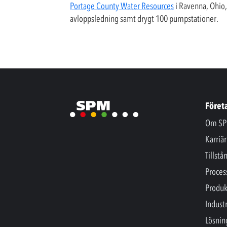
Portage County Water Resources
i Ravenna, Ohio,
avloppsledning samt drygt 100 pumpstationer.
Föret
Om SP
Karriär
Tillstå
Proces
Produk
Industr
Lösnin