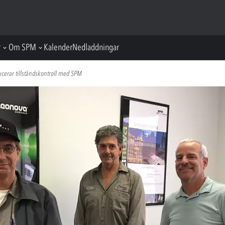
r
Om SPM
Kalender
Nedladdningar
cerar tillståndskontroll med SPM