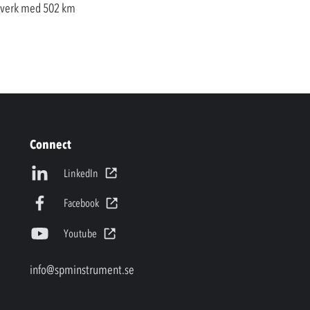
gsverk med 502 km
Connect
LinkedIn
Facebook
Youtube
info@spminstrument.se