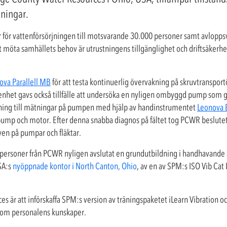
gningar.
för vattenförsörjningen till motsvarande 30.000 personer samt avlopps
 möta samhällets behov är utrustningens tillgänglighet och driftsäkerh
nova Parallell MB
för att testa kontinuerlig övervakning på skruvtranspor
senhet gavs också tillfälle att undersöka en nyligen ombyggd pump som
lutning till mätningar på pumpen med hjälp av handinstrumentet
Leonova 
ump och motor. Efter denna snabba diagnos på fältet tog PCWR beslutet 
även på pumpar och fläktar.
fyra personer från PCWR nyligen avslutat en grundutbildning i handhavand
SA:s
nyöppnade kontor i North Canton, Ohio
, av en av SPM:s ISO Vib Cat I
s är att införskaffa SPM:s version av träningspaketet iLearn Vibration
 som personalens kunskaper.