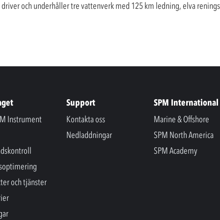
 driver och underhåller tre vattenverk med 125 km ledning, elva renin
aget
Support
SPM International
M Instrument
Kontakta oss
Marine & Offshore
Nedladdningar
SPM North America
ndskontroll
SPM Academy
soptimering
ter och tjänster
ier
gar