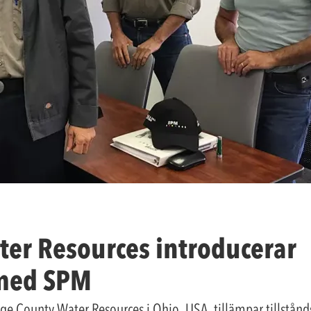
er Resources introducerar
 med SPM
e County Water Resources i Ohio, USA, tillämpar tillståndsk