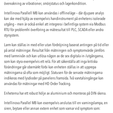
övervakning av vibrationer, smörjstatus och lagerkondition.
Intellinova Parallell MB kan användas i offlineläge – där djupare analys
kan ske med hjälp av exempelvis handinstrument på enhetens isolerade
utgång – men är också enkel att integrera i befintliga system via Modbus
RTU för problemfri överföring av mätresultat till PLC, SCADA eller andra
styrsystem.
Larm kan ställas in med eller utan fördröjning baserat antingen på tid eller
på antal mätningar. Resultat från mätningen och symptomvärde jämförs
med larmnivån och kan utlösa någon av de sex digitala in-/utgångarna,
som kan styra exempelvis ett relä. För att säkerställa att inga kritiska
förändringar går obemärkt förbi kan enheten ställas in att upprepa
mätningarna så ofta som möjligt. Statusen för de senaste mätningarna
indikeras med lysdioder på panelens framsida. Två varvtalsingångar kan
användas för mätningar med HD Order Tracking.
Enheterna har ett robust hölje av aluminium och monteras på DIN-skena.
Intellinova Parallel MB kan exempelvis anslutas till en varningslampa, en
siren, brytare eller annan extern enhet som varnar vid symptom som: