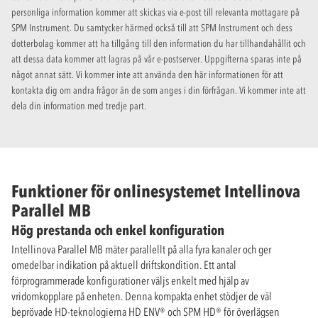
personliga information kommer att skickas via e-post till relevanta mottagare på
SPM Instrument. Du samtycker härmed också till att SPM Instrument och dess
dotterbolag kommer att ha tillgång till den information du har tillhandahållit och
att dessa data kommer att lagras på vår e-postserver. Uppgifterna sparas inte på
något annat sätt. Vi kommer inte att använda den här informationen för att
kontakta dig om andra frågor än de som anges i din förfrågan. Vi kommer inte att
dela din information med tredje part.
Funktioner för onlinesystemet Intellinova
Parallel MB
Hög prestanda och enkel konfiguration
Intellinova Parallel MB mäter parallellt på alla fyra kanaler och ger
omedelbar indikation på aktuell driftskondition. Ett antal
förprogrammerade konfigurationer väljs enkelt med hjälp av
vridomkopplare på enheten. Denna kompakta enhet stödjer de väl
beprövade HD-teknologierna HD ENV® och SPM HD® för överlägsen