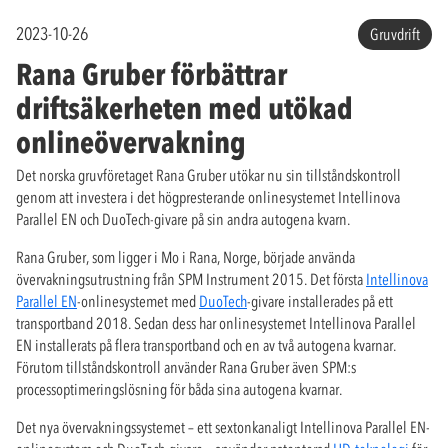
2023-10-26
Gruvdrift
Rana Gruber förbättrar
driftsäkerheten med utökad
onlineövervakning
Det norska gruvföretaget Rana Gruber utökar nu sin tillståndskontroll
genom att investera i det högpresterande onlinesystemet Intellinova
Parallel EN och DuoTech-givare på sin andra autogena kvarn.
Rana Gruber, som ligger i Mo i Rana, Norge, började använda
övervakningsutrustning från SPM Instrument 2015. Det första
Intellinova
Parallel EN
-onlinesystemet med
DuoTech
-givare installerades på ett
transportband 2018. Sedan dess har onlinesystemet Intellinova Parallel
EN installerats på flera transportband och en av två autogena kvarnar.
Förutom tillståndskontroll använder Rana Gruber även SPM:s
processoptimeringslösning för båda sina autogena kvarnar.
Det nya övervakningssystemet – ett sextonkanaligt Intellinova Parallel EN-