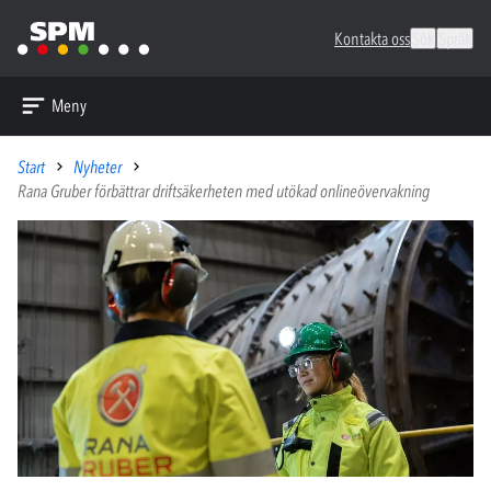
Kontakta oss
Sök
Språk
Meny
Start
Nyheter
Rana Gruber förbättrar driftsäkerheten med utökad onlineövervakning