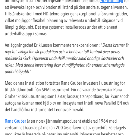
onlinesystem och DuoTech-givare – använder patenterad
HD-teknologi
för
att övervaka lager- och vibrationstillstånd på den andra autogena kvarnen.
Tillståndskontroll med HD-teknologier ger exceptionella förvarningstider,
vilket möjliggör flexibel planering av relevanta underhållsåtgärder vid
lämplig tidpunkt. Det nya systemet installerades under ett planerat
underhållsstopp i somras.
Anläggningschef Erik Larsen kommenterar expansionen: "
Dessa kvarnar är
mycket viktiga för vår produktion och vi behöver full kontroll över deras
mekaniska skick. Oplanerat underhåll medför alltid onödiga kostnader och
risker. Med denna investering ökar vi möjligheten för endast schemalagda
underhållsjobb.
"
Med denna installation fortsätter Rana Gruber investera i utrustning för
tillståndskontroll från SPM Instrument. För närvarande övervakar Rana
Gruber kritisk utrustning som fläktar, krossar, transportband, kulkvarnar och
autogena kvarnar med hjälp av onlinesystemet Intellinova Parallel EN och
det handhållna instrumentet Leonova Emerald.
Rana Gruber
är en norsk järnmalmsproducent etablerad 1964 med
verksamhet baserad på mer än 200 års erfarenhet av gruvdrift. Företagets
produkter är baserade på naturliga mineraltillgångar som bearbetas och