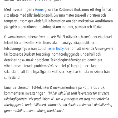
Med investeringen i
Airius
-givare tar Rottneros Bruk ännu ett steg framåt i
sitt arbete med tillståndskontroll. Givarna mäter triaxiell vibration och
temperatur som ger värdefull information om den mekaniska konditionen
på typisk produktionsutrustning såsom motorer, pumpar och fläktar.
Givarna kommunicerar över brukets Wi-Fi-nätverk och använder etablerad
teknik för att överföra vibrationsdata till analys-, diagnostik- och
felsökningsmjukvaran
Condmaster Ruby
. Genom att använda Airius-givare
får Rottneros Bruk ett försprång inom förebyggande underhåll och
detektering av maskinproblem. Teknologins förmåga att identifiera
vibrationsrelaterade problem såväl som fel på kugghjul och lager
säkerställer att lämpliga åtgärder vidtas och skyddar kritiska maskiner från
stillestånd.
Emanuel Jonsson, FU-tekniker & mek-samordnare på Rottneros Bruk,
kommenterar investeringen: "
Vi har valt SPM som leverantör för att säkra
tillgängligheten i vår produktion. Nu tar vi ytterligare ett steg mot effektivt
förebyggande underhåll med automatiserad datainsamling och digitalisering
genom trådlös onlinemätning med Airius
."