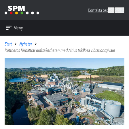
Kontakta oss
Sök
Språk
Meny
Start
Nyheter
Rottneros förbättrar driftsäkerheten med Airius trådlösa vibrationsgivare