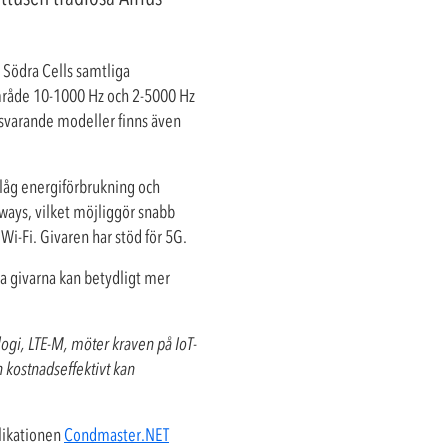
 Södra Cells samtliga
område 10-1000 Hz och 2-5000 Hz
tsvarande modeller finns även
 låg energiförbrukning och
eways, vilket möjliggör snabb
i-Fi. Givaren har stöd för 5G.
a givarna kan betydligt mer
ogi, LTE-M, möter kraven på IoT-
 kostnadseffektivt kan
plikationen
Condmaster.NET