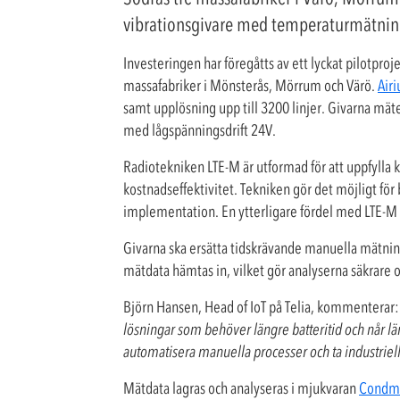
vibrationsgivare med temperaturmätning,
Investeringen har föregåtts av ett lyckat pilotpr
massafabriker i Mönsterås, Mörrum och Värö.
Airi
samt upplösning upp till 3200 linjer. Givarna mät
med lågspänningsdrift 24V.
Radiotekniken LTE-M är utformad för att uppfylla
kostnadseffektivitet. Tekniken gör det möjligt fö
implementation. En ytterligare fördel med LTE-M ä
Givarna ska ersätta tidskrävande manuella mätning
mätdata hämtas in, vilket gör analyserna säkrare o
Björn Hansen, Head of IoT på Telia, kommenterar:
lösningar som behöver längre batteritid och når l
automatisera manuella processer och ta industriell 
Mätdata lagras och analyseras i mjukvaran
Condma