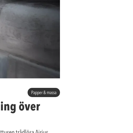
Papper & massa
ning över
ttusen trådlösa Airius