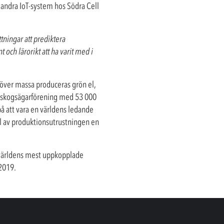
 i andra IoT-system hos Södra Cell
ttningar att prediktera
 och lärorikt att ha varit med i
töver massa produceras grön el,
a skogsägarförening med 53 000
å att vara en världens ledande
ll av produktionsutrustningen en
v världens mest uppkopplade
2019.