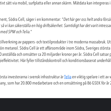
ektivt sätt via mobil, surfplatta eller annan skärm. Mätdata kan integreras
nt, Södra Cell, säger i en kommentar: “
Det här ger oss helt andra försä
 vi kan säkerställa en hög driftsäkerhet. Samtidigt har det varit intressant
s med SPM och Telia.
”
tillverkning av pappers- och textilprodukter i tre moderna massabruk. U
ön metanol. Södra Cell är ett affärsområde inom Södra, Sveriges störst
ställda och omsätter ca 20 miljarder kronor per år. Södra Cell satsar p
effektivitet. Här fyller tillståndskontroll och konditionsbaserat underhå
rsta investerarna i svensk infrastruktur är
Telia
en viktig spelare i ett a
mpany, som har 20.800 medarbetare och en omsättning på 86 GSEK för år 