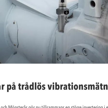
ar på trådlös vibrationsmät
och Mönsterås gör nu tillsammans en större investering i e