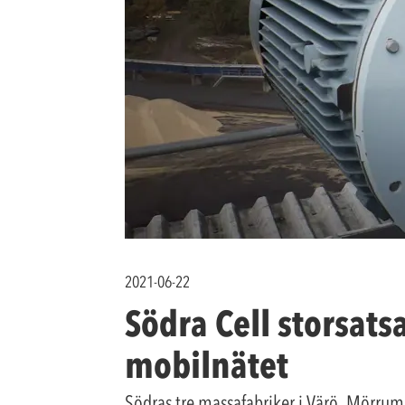
2021-06-22
Södra Cell storsats
mobilnätet
Södras tre massafabriker i Värö, Mörrum 