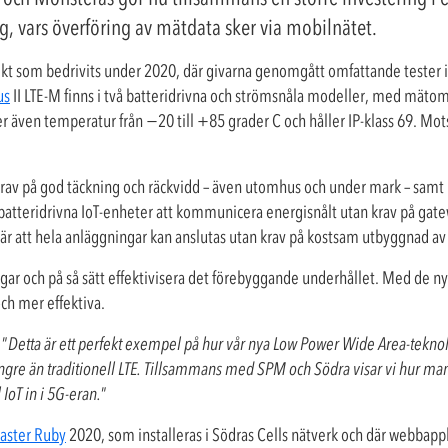
 vars överföring av mätdata sker via mobilnätet.
ojekt som bedrivits under 2020, där givarna genomgått omfattande tester i
us
II LTE-M finns i två batteridrivna och strömsnåla modeller, med mät
er även temperatur från −20 till +85 grader C och håller IP-klass 69. Mo
 krav på god täckning och räckvidd – även utomhus och under mark – samt
r batteridrivna IoT-enheter att kommunicera energisnålt utan krav på gat
r att hela anläggningar kan anslutas utan krav på kostsam utbyggnad av W
ar och på så sätt effektivisera det förebyggande underhållet. Med de ny
ch mer effektiva.
 ”
Detta är ett perfekt exempel på hur vår nya Low Power Wide Area-teknol
ängre än traditionell LTE. Tillsammans med SPM och Södra visar vi hur man
IoT in i 5G-eran.
”
ster Ruby
2020, som installeras i Södras Cells nätverk och där webbap