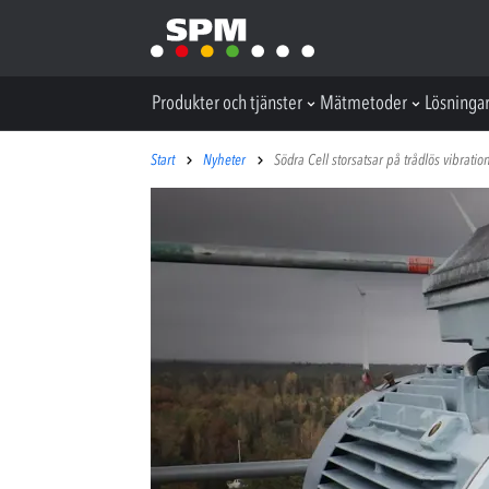
Produkter och tjänster
Mätmetoder
Lösninga
Start
Nyheter
Södra Cell storsatsar på trådlös vibrat