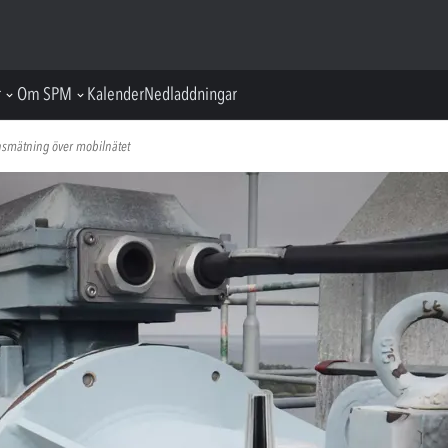
r
Om SPM
Kalender
Nedladdningar
ionsmätning över mobilnätet