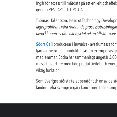
ingår för access till mätdata på ett enkelt och eff
genom REST API och UPC UA.
Thomas Håkansson, Head of Technology Developme
lagerproblem i våra roterande processutrustningar så
utvecklingen av den här nya tekniken tillsamman
Södra Cell
producerar i huvudsak avsalumassa för 
fjärrvärme och bioprodukter såsom exempelvis gr
medlemmar. Södra har sammanlagt ungefär 3.000 an
massatillverkare med hög produktivitet och energi
viktig funktion.
Som Sveriges största teleoperatör och en av de stö
länder. Telia Sverige ingår i koncernen Telia Co