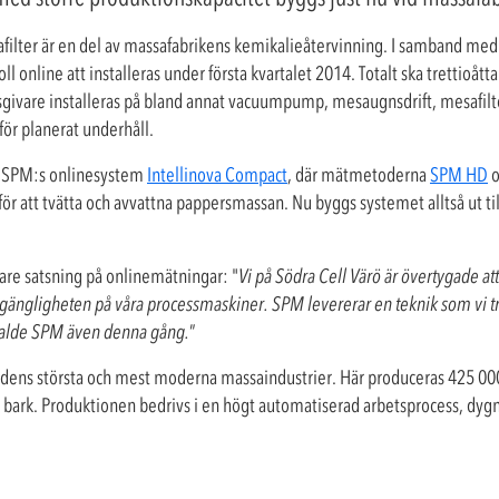
ilter är en del av massafabrikens kemikalieåtervinning. I samband me
 online att installeras under första kvartalet 2014. Totalt ska trettioått
sgivare installeras på bland annat vacuumpump, mesaugnsdrift, mesafilter
för planerat underhåll.
13 SPM:s onlinesystem
Intellinova Compact
, där mätmetoderna
SPM HD
o
för att tvätta och avvattna pappersmassan. Nu byggs systemet alltså ut til
are satsning på onlinemätningar: "
Vi på Södra Cell Värö är övertygade att
a tillgängligheten på våra processmaskiner. SPM levererar en teknik som vi
 valde SPM även denna gång.
”
ärldens största och mest moderna massaindustrier. Här produceras 425 00
ad bark. Produktionen bedrivs i en högt automatiserad arbetsprocess, dy