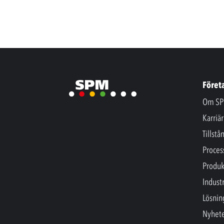
Föret
Om SP
Karriär
Tillstå
Proces
Produk
Industr
Lösnin
Nyhet