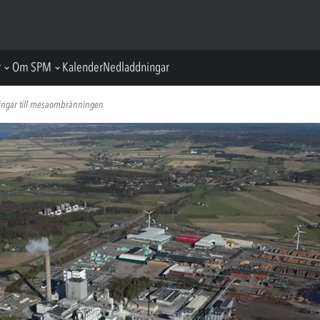
r
Om SPM
Kalender
Nedladdningar
ningar till mesaombränningen