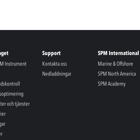
aget
Support
SPM International
M Instrument
Kontakta oss
Marine & Offshore
Nedladdningar
SPM North America
ndskontroll
SPM Academy
soptimering
ter och tjänster
ier
gar
er