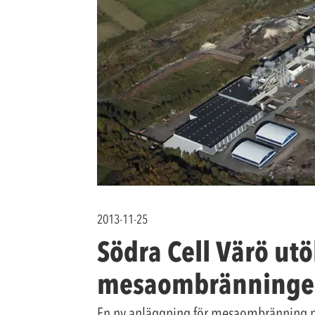
2013-11-25
Södra Cell Värö utö
mesaombränning
En ny anläggning för mesaombränning me