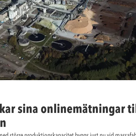
kar sina onlinemätningar ti
en
d större produktionskapacitet byggs just nu vid massafab