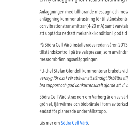
Anläggningen med tillhörande mesaugn och mesaf
anläggning kommer utrustning för tillståndskontroll
och vibrationstransmittrar (4-20 mA) samt varvtal
att upptäcka nedsatt mekanisk kondition i god tid 
På Södra Cell Värö installerades redan våren 20
tillståndskontroll på tre valspressar, som används 
mesaombränningsanläggningen.
FU-chef Stefan Glendell kommenterar brukets vid
verktyg för oss i vår strävan att ständigt förbättr
bra support och god konkurrenskraft gjorde att vi
Södra Cell Värö strax norr om Varberg är en av v
grön el, fjärrvärme och biobränsle i form av tork
endast för planerade underhållsstopp.
Läs mer om
Södra Cell Värö
.