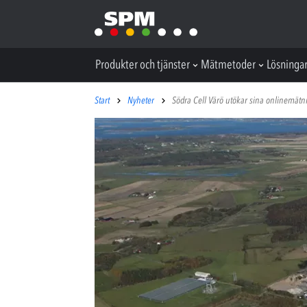
Produkter och tjänster
Mätmetoder
Lösninga
Start
Nyheter
Södra Cell Värö utökar sina onlinemät