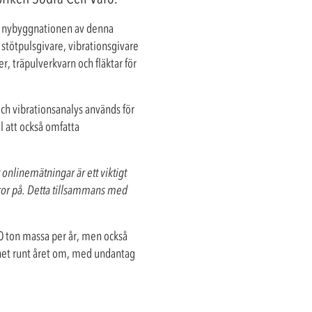
d nybyggnationen av denna
a stötpulsgivare, vibrationsgivare
, träpulverkvarn och fläktar för
ch vibrationsanalys används för
l att också omfatta
 onlinemätningar är ett viktigt
 tror på. Detta tillsammans med
0 ton massa per år, men också
gnet runt året om, med undantag