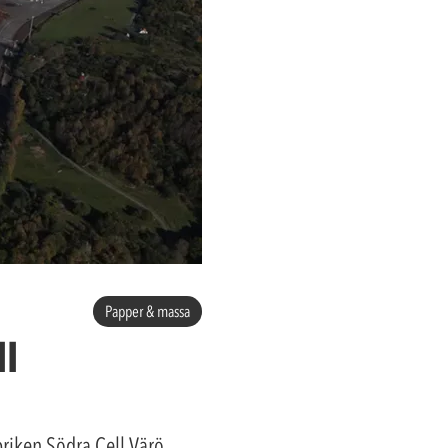
Papper & massa
ll
riken Södra Cell Värö.