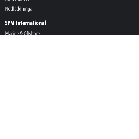
Nedladdningar
SPM International
Marine & Offshore
SPM North America
SPM Academy
Connect
LinkedIn
Facebook
Youtube
info@spminstrument.se