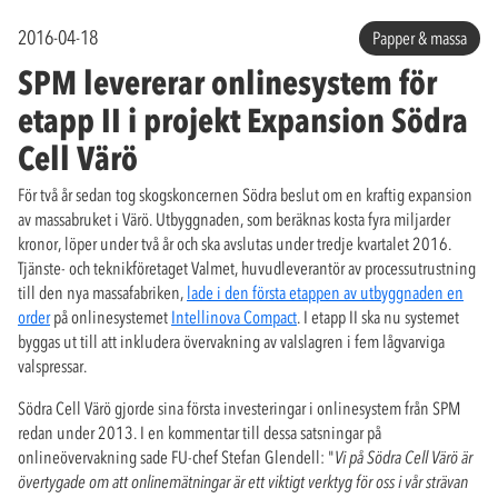
2016-04-18
Papper & massa
SPM levererar onlinesystem för
etapp II i projekt Expansion Södra
Cell Värö
För två år sedan tog skogskoncernen Södra beslut om en kraftig expansion
av massabruket i Värö. Utbyggnaden, som beräknas kosta fyra miljarder
kronor, löper under två år och ska avslutas under tredje kvartalet 2016.
Tjänste- och teknikföretaget Valmet, huvudleverantör av processutrustning
till den nya massafabriken,
lade i den första etappen av utbyggnaden en
order
på onlinesystemet
Intellinova Compact
. I etapp II ska nu systemet
byggas ut till att inkludera övervakning av valslagren i fem lågvarviga
valspressar.
Södra Cell Värö gjorde sina första investeringar i onlinesystem från SPM
redan under 2013. I en kommentar till dessa satsningar på
onlineövervakning sade FU-chef Stefan Glendell: "
Vi på Södra Cell Värö är
övertygade om att onlinemätningar är ett viktigt verktyg för oss i vår strävan