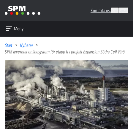
Kontakta oss
Sök
Språk
Meny
Start
Nyheter
SPM levererar onlinesystem för etapp II i projekt Expansion Södra Cell Värö