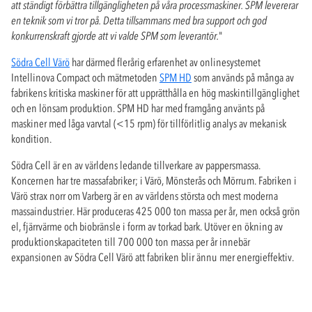
att ständigt förbättra tillgängligheten på våra processmaskiner. SPM levererar
en teknik som vi tror på. Detta tillsammans med bra support och god
konkurrenskraft gjorde att vi valde SPM som leverantör.
"
Södra Cell Värö
har därmed flerårig erfarenhet av onlinesystemet
Intellinova Compact och mätmetoden
SPM HD
som används på många av
fabrikens kritiska maskiner för att upprätthålla en hög maskintillgänglighet
och en lönsam produktion. SPM HD har med framgång använts på
maskiner med låga varvtal (<15 rpm) för tillförlitlig analys av mekanisk
kondition.
Södra Cell är en av världens ledande tillverkare av pappersmassa.
Koncernen har tre massafabriker; i Värö, Mönsterås och Mörrum. Fabriken i
Värö strax norr om Varberg är en av världens största och mest moderna
massaindustrier. Här produceras 425 000 ton massa per år, men också grön
el, fjärrvärme och biobränsle i form av torkad bark. Utöver en ökning av
produktionskapaciteten till 700 000 ton massa per år innebär
expansionen av Södra Cell Värö att fabriken blir ännu mer energieffektiv.