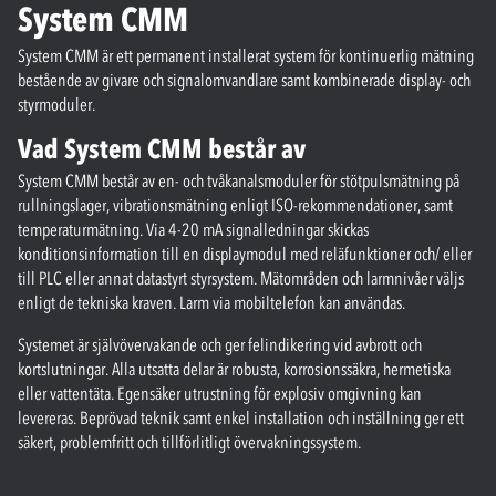
System CMM
System CMM är ett permanent installerat system för kontinuerlig mätning
bestående av givare och signalomvandlare samt kombinerade display- och
styrmoduler.
Vad System CMM består av
System CMM består av en- och tvåkanalsmoduler för stötpulsmätning på
rullningslager, vibrationsmätning enligt ISO-rekommendationer, samt
temperaturmätning. Via 4-20 mA signalledningar skickas
konditionsinformation till en displaymodul med reläfunktioner och/ eller
till PLC eller annat datastyrt styrsystem. Mätområden och larmnivåer väljs
enligt de tekniska kraven. Larm via mobiltelefon kan användas.
Systemet är självövervakande och ger felindikering vid avbrott och
kortslutningar. Alla utsatta delar är robusta, korrosionssäkra, hermetiska
eller vattentäta. Egensäker utrustning för explosiv omgivning kan
levereras. Beprövad teknik samt enkel installation och inställning ger ett
säkert, problemfritt och tillförlitligt övervakningssystem.