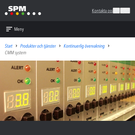
Kontakta oss
Sök
Språk
Meny
Start
Produkter och tjänster
Kontinuerlig övervakning
CMM system