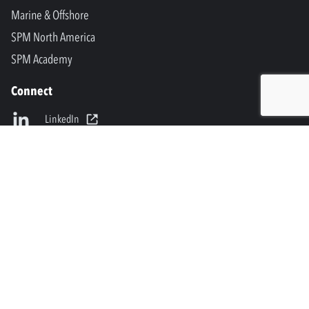
Marine & Offshore
SPM North America
SPM Academy
Connect
LinkedIn
Facebook
Youtube
info@spminstrument.se
Copyright © SPM Instrument AB. Alla rättigheter förbehållna.
Privacy Policy and Legal Notice