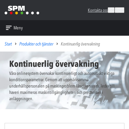
Kontakta oss
Sök
Språk
Meny
Start
Produkter och tjänster
Kontinuerlig övervakning
Kontinuerlig övervakning
Våra onlinesystem övervakar kontinuerligt och automatiskt viktiga
konditionsparametrar. Genom att uppmärksamma
underhållspersonalen på maskinproblem långt innan de leder till
haveri maximeras maskintillgängligheten och prestandan i
anläggningen.