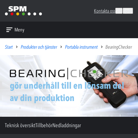
Kontakta oss
Sök
Språk
Meny
Start
Produkter och tjänster
Portabla instrument
BearingChecker
gör underhåll till en lönsam del
av din produktion
Teknisk översikt
Tillbehör
Nedladdningar