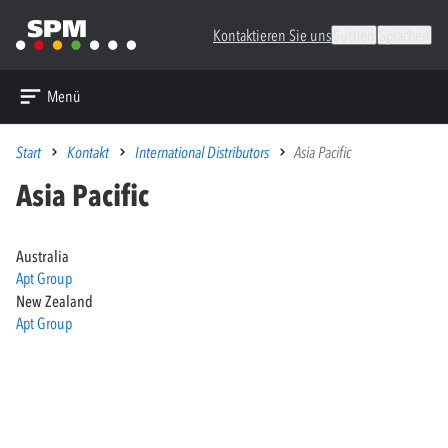
Kontaktieren Sie uns
Suchen
Sprachen
Menü
Start
Kontakt
International Distributors
Asia Pacific
Asia Pacific
Australia
Apt Group
New Zealand
Apt Group