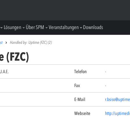
Lösungen
Über SPM
Veranstaltungen
Downloads
st
Handled by: Uptime (FZC) (2)
 (FZC)
U.A.E.
Telefon
-
Fax
-
E-Mail
r.bsiso@uptime
Webseite
http://uptimedi