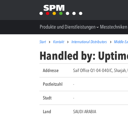
Produkte und Dienstleistungen
Messtechniken
Start
Kontakt
International Distributors
Middle Ea
Handled by: Uptime
Addresse
Saif Office Q1-04-040/C, Sharjah, 
Postleitzahl
-
Stadt
-
Land
SAUDI ARABIA