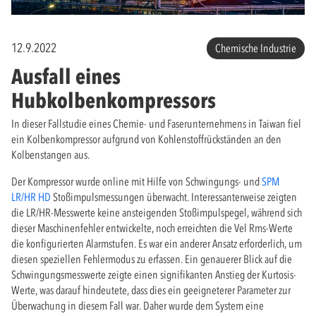
12.9.2022
Chemische Industrie
Ausfall eines
Hubkolbenkompressors
In dieser Fallstudie eines Chemie- und Faserunternehmens in Taiwan fiel
ein Kolbenkompressor aufgrund von Kohlenstoffrückständen an den
Kolbenstangen aus.
Der Kompressor wurde online mit Hilfe von Schwingungs- und
SPM
LR/HR HD
Stoßimpulsmessungen überwacht. Interessanterweise zeigten
die LR/HR-Messwerte keine ansteigenden Stoßimpulspegel, während sich
dieser Maschinenfehler entwickelte, noch erreichten die Vel Rms-Werte
die konfigurierten Alarmstufen. Es war ein anderer Ansatz erforderlich, um
diesen speziellen Fehlermodus zu erfassen. Ein genauerer Blick auf die
Schwingungsmesswerte zeigte einen signifikanten Anstieg der Kurtosis-
Werte, was darauf hindeutete, dass dies ein geeigneterer Parameter zur
Überwachung in diesem Fall war. Daher wurde dem System eine