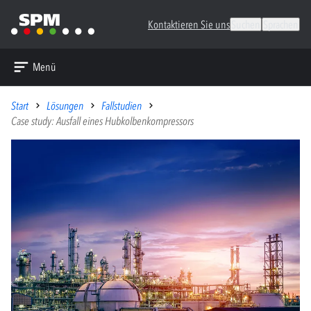
Kontaktieren Sie uns
Suchen
Sprachen
Menü
Start
Lösungen
Fallstudien
Case study: Ausfall eines Hubkolbenkompressors