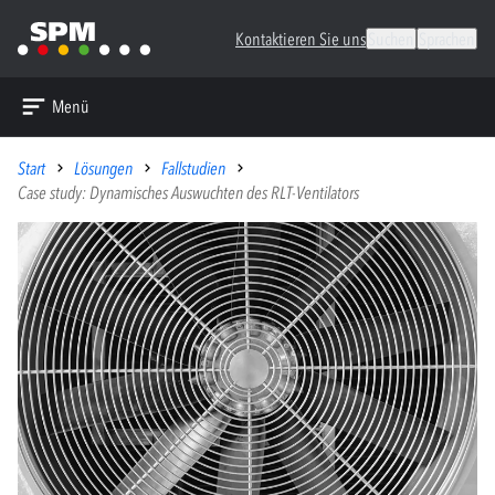
Kontaktieren Sie uns
Suchen
Sprachen
Menü
Start
Lösungen
Fallstudien
Case study: Dynamisches Auswuchten des RLT-Ventilators