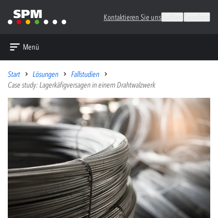
Kontaktieren Sie uns
Suchen
Sprachen
Menü
Start
Lösungen
Fallstudien
Case study: Lagerkäfigversagen in einem Drahtwalzwerk