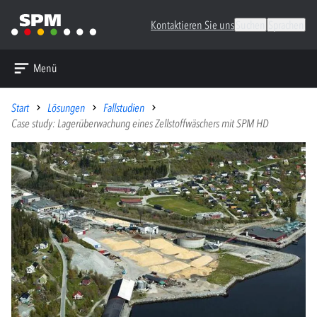
Kontaktieren Sie uns
Suchen
Sprachen
Menü
Start
Lösungen
Fallstudien
Case study: Lagerüberwachung eines Zellstoffwäschers mit SPM HD