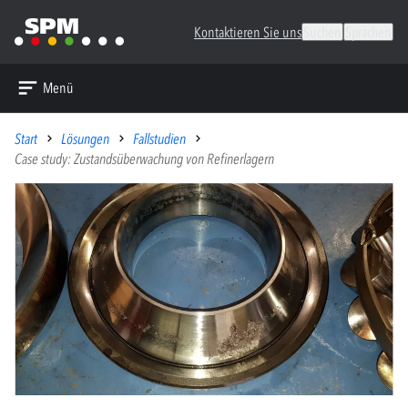
Kontaktieren Sie uns
Suchen
Sprachen
Menü
Start
Lösungen
Fallstudien
Case study: Zustandsüberwachung von Refinerlagern