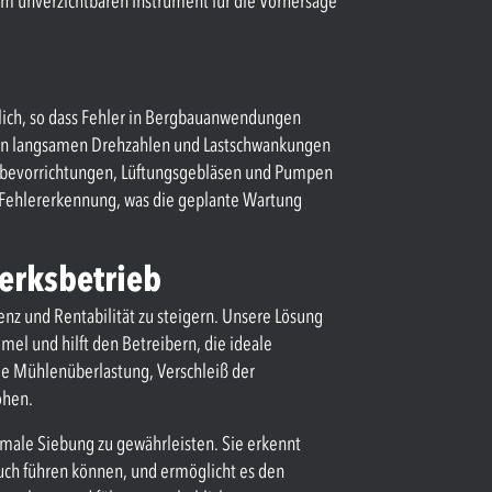
em unverzichtbaren Instrument für die Vorhersage
lich, so dass Fehler in Bergbauanwendungen
 von langsamen Drehzahlen und Lastschwankungen
bevorrichtungen, Lüftungsgebläsen und Pumpen
 Fehlererkennung, was die geplante Wartung
erksbetrieb
enz und Rentabilität zu steigern. Unsere Lösung
l und hilft den Betreibern, die ideale
ie Mühlenüberlastung, Verschleiß der
öhen.
male Siebung zu gewährleisten. Sie erkennt
ch führen können, und ermöglicht es den