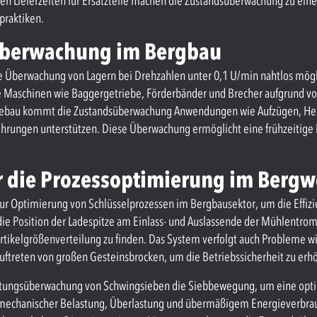
gen Lieferzeiten für Ersatzteile machen die Zustandsüberwachung zu ein
praktiken.
überwachung im Bergbau
ie Überwachung von Lagern bei Drehzahlen unter 0,1 U/min nahtlos mög
sche Maschinen wie Baggergetriebe, Förderbänder und Brecher aufgrund
tagebau kommt die Zustandsüberwachung Anwendungen wie Aufzügen, He
ohrungen unterstützen. Diese Überwachung ermöglicht eine frühzeitige
r die Prozessoptimierung im Bergw
zur Optimierung von Schlüsselprozessen im Bergbausektor, um die Effizi
 Position der Ladespitze am Einlass- und Auslassende der Mühlentromme
rtikelgrößenverteilung zu finden. Das System verfolgt auch Probleme w
Auftreten von großen Gesteinsbrocken, um die Betriebssicherheit zu erh
eistungsüberwachung von Schwingsieben die Siebbewegung, um eine opti
mechanischer Belastung, Überlastung und übermäßigem Energieverbrau