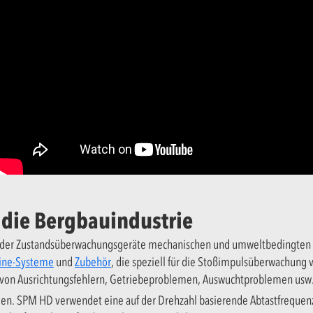
 die Bergbauindustrie
 in der Zustandsüberwachungsgeräte mechanischen und umweltbedingten
ine-Systeme
und
Zubehör
, die speziell für die Stoßimpulsüberwachung
on Ausrichtungsfehlern, Getriebeproblemen, Auswuchtproblemen usw.
den. SPM HD verwendet eine auf der Drehzahl basierende Abtastfrequen