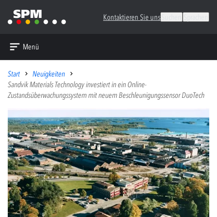
Kontaktieren Sie uns
Suchen
Sprachen
Menü
Start
Neuigkeiten
Sandvik Materials Technology investiert in ein Online-
Zustandsüberwachungssystem mit neuem Beschleunigungssensor DuoTech