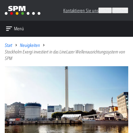
Kontaktieren Sie uns
Suchen
Sprachen
Menü
Start
Neuigkeiten
Stockholm Exergi investiert in das LineLazer Wellenausrichtungssystem von
SPM