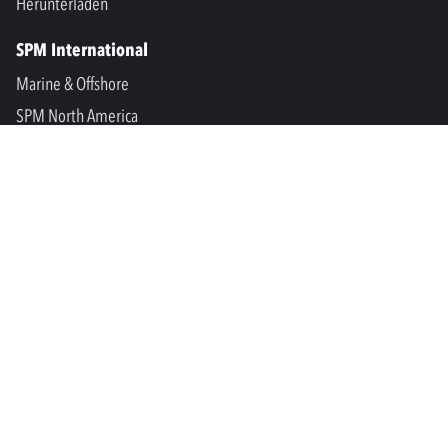
Herunterladen
SPM International
Marine & Offshore
SPM North America
SPM Academy
Connect
LinkedIn
Facebook
Youtube
info@spminstrument.se