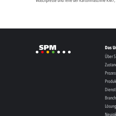
Waschpresse und Teile der Kartonmaschine KM7, u
Das 
Über S
Zusta
Prozes
Produk
Dienst
Branc
Lösun
Neuigk