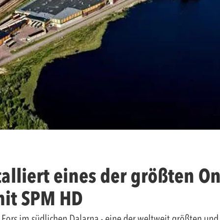
talliert eines der größten On
mit SPM HD
 Fors im südlichen Dalarna - eine der weltweit größten un