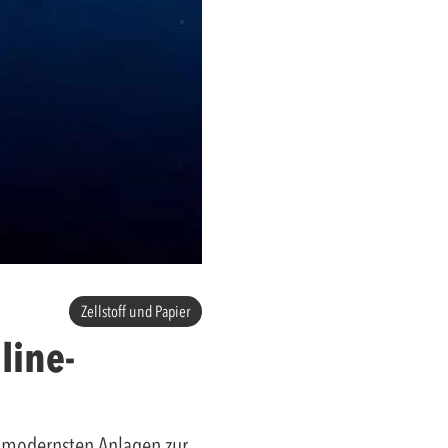
Zellstoff und Papier
line-
d modernsten Anlagen zur