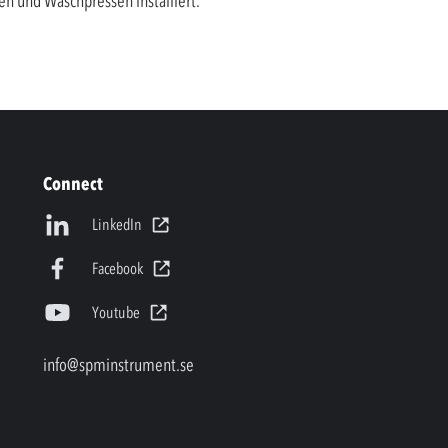
n und Waschpressen installiert.
Connect
LinkedIn
Facebook
Youtube
info@spminstrument.se