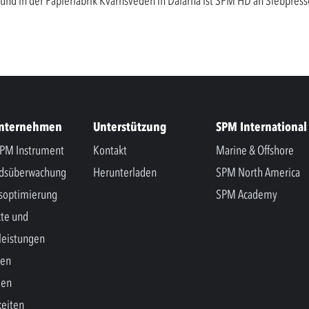
nd in der Papierfabrik Kvarnsveden in Dalarna ist SPM HD an Siebpresse
Unternehmen
Unterstützung
SPM International
PM Instrument
Kontakt
Marine & Offshore
ndsüberwachung
Herunterladen
SPM North America
soptimierung
SPM Academy
te und
leistungen
hen
gen
eiten