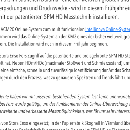
erpackungen und Druckzwecke - wird in diesem Frühjahr ei
t der patentierten SPM HD Messtechnik installieren.
e VCM20 Online-System zum multifunktionalen
Intellinova Online-Syst
hmern wird das Online-System an der KM3 eines der bisher weltweit g
 sein. Die Installation wird noch in diesem Frühjahr beginnen.
Stora Enso Fors Zugriff auf die patentierte und preisgekrönte SPM HD St
zielt hat. Neben HDm/HDc (maximaler Stoßwert und Schmierzustand) umf
ne einfache, schnelle und zuverlässige Identifizierung der Art des Sc
gen durch den Prozess, was zu genaueren Spektren und Trends führt und
Heute haben wir mit unserem bestehenden System fast keine unerwartete
 bei Fors wurde getätigt, um das Funktionieren der Online-Überwachung 
weiterte und verbesserte Messmöglichkeiten, was für uns sehr interessa
von Stora Enso eingesetzt; in der Papierfabrik Skoghall in Värmland ü