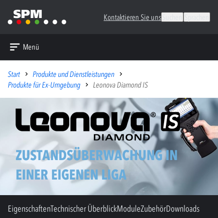
Kontaktieren Sie uns
Suchen
Sprachen
Menü
Start
Produkte und Dienstleistungen
Produkte für Ex-Umgebung
Leonova Diamond IS
ZUSTANDSÜBERWACHUNG IN
EINER EIGENEN LIGA
Eigenschaften
Technischer Überblick
Module
Zubehör
Downloads