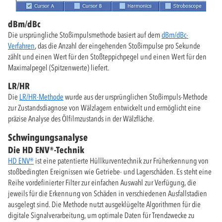
dBm/dBc
Die ursprüngliche Stoßimpulsmethode basiert auf dem
dBm/dBc-
Verfahren
, das die Anzahl der eingehenden Stoßimpulse pro Sekunde
zählt und einen Wert für den Stoßteppichpegel und einen Wert für den
Maximalpegel (Spitzenwerte) liefert.
LR/HR
Die
LR/HR-Methode
wurde aus der ursprünglichen Stoßimpuls-Methode
zur Zustandsdiagnose von Wälzlagern entwickelt und ermöglicht eine
präzise Analyse des Ölfilmzustands in der Wälzfläche.
Schwingungsanalyse
Die HD ENV®-Technik
HD ENV®
ist eine patentierte Hüllkurventechnik zur Früherkennung von
stoßbedingten Ereignissen wie Getriebe- und Lagerschäden. Es steht eine
Reihe vordefinierter Filter zur einfachen Auswahl zur Verfügung, die
jeweils für die Erkennung von Schäden in verschiedenen Ausfallstadien
ausgelegt sind. Die Methode nutzt ausgeklügelte Algorithmen für die
digitale Signalverarbeitung, um optimale Daten für Trendzwecke zu