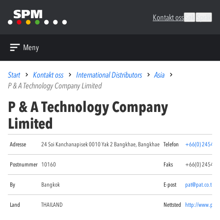
Kontakt oss
Søk
Språk
Meny
Start
Kontakt oss
International Distributors
Asia
P & A Technology Company Limited
P & A Technology Company
Limited
Adresse
24 Soi Kanchanapisek 0010 Yak 2 Bangkhae, Bangkhae
Telefon
+66(0) 2454 2
Postnummer
10160
Faks
+66(0) 2454 2
By
Bangkok
E-post
pat@pat.co.th
Land
THAILAND
Nettsted
http://www.pat.