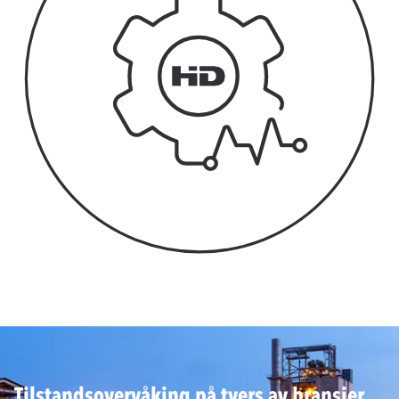
Tilstandsovervåking på tvers av bransjer