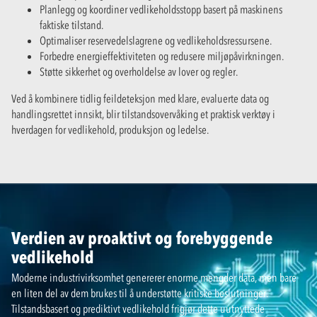
Planlegg og koordiner vedlikeholdsstopp basert på maskinens
faktiske tilstand.
Optimaliser reservedelslagrene og vedlikeholdsressursene.
Forbedre energieffektiviteten og redusere miljøpåvirkningen.
Støtte sikkerhet og overholdelse av lover og regler.
Ved å kombinere tidlig feildeteksjon med klare, evaluerte data og
handlingsrettet innsikt, blir tilstandsovervåking et praktisk verktøy i
hverdagen for vedlikehold, produksjon og ledelse.
Verdien av proaktivt og forebyggende
vedlikehold
Moderne industrivirksomhet genererer enorme mengder data, men bare
en liten del av dem brukes til å understøtte kritiske beslutninger.
Tilstandsbasert og prediktivt vedlikehold frigjør dette uutnyttede