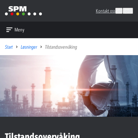
Kontakt oss
Søk
Språk
Meny
Start
Løsninger
Tilstandsovervåking
Tilstandsovervåking