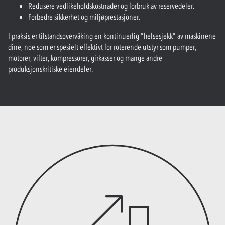
Redusere vedlikeholdskostnader og forbruk av reservedeler.
Forbedre sikkerhet og miljøprestasjoner.
I praksis er tilstandsovervåking en kontinuerlig "helsesjekk" av maskinene
dine, noe som er spesielt effektivt for roterende utstyr som pumper,
motorer, vifter, kompressorer, girkasser og mange andre
produksjonskritiske eiendeler.