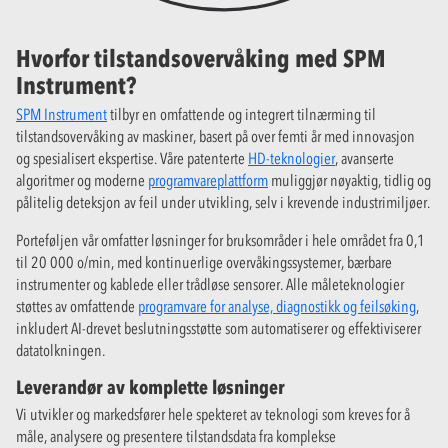
Hvorfor tilstandsovervåking med SPM
Instrument?
SPM Instrument
tilbyr en omfattende og integrert tilnærming til
tilstandsovervåking av maskiner, basert på over femti år med innovasjon
og spesialisert ekspertise. Våre patenterte
HD-teknologier
, avanserte
algoritmer og moderne
programvareplattform
muliggjør nøyaktig, tidlig og
pålitelig deteksjon av feil under utvikling, selv i krevende industrimiljøer.
Porteføljen vår omfatter løsninger for bruksområder i hele området fra 0,1
til 20 000 o/min, med kontinuerlige overvåkingssystemer, bærbare
instrumenter og kablede eller trådløse sensorer. Alle måleteknologier
støttes av omfattende
programvare for analyse, diagnostikk og feilsøking
,
inkludert AI-drevet beslutningsstøtte som automatiserer og effektiviserer
datatolkningen.
Leverandør av komplette løsninger
Vi utvikler og markedsfører hele spekteret av teknologi som kreves for å
måle, analysere og presentere tilstandsdata fra komplekse