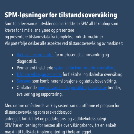
SPM-løsninger for tilstandsovervåking
Som totalleverandør utvikler og markedsfører SPM all teknologi som
kreves for å måle, analysere og presentere
og presentere tilstandsdata fra komplekse industrimaskiner.
Vår portefølje dekker alle aspekter ved tilstandsovervåking av maskiner:
Bærbare instrumenter
for rutebasert datainnsamling og
diagnostikk.
Permanent installerte
systemer for kontinuerlig overvåking
.
Trådløse vibrasjonssensorer
for fleksibel og skalerbar overvåking.
Sensorer
som kombinerer vibrasjons- og støtpulsovervåking.
Omfattende
programvare for diagnostikk og analyse av
trender,
evaluering og rapportering.
Med denne omfattende verktøykassen kan du utforme et program for
tilstandsovervåking som er skreddersydd
anleggets kritikalitet og produksjons- og vedlikeholdsstrategi.
SPM har en løsning for nesten alle overvåkingsbehov, fra en enkelt
maskin til fullskala implementering i hele anlegget.