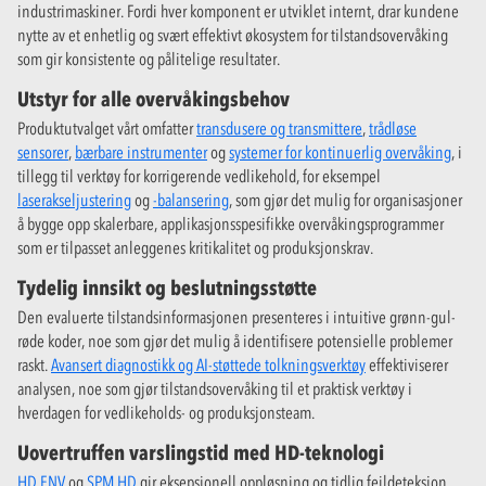
industrimaskiner. Fordi hver komponent er utviklet internt, drar kundene
nytte av et enhetlig og svært effektivt økosystem for tilstandsovervåking
som gir konsistente og pålitelige resultater.
Utstyr for alle overvåkingsbehov
Produktutvalget vårt omfatter
transdusere og transmittere
,
trådløse
sensorer
,
bærbare instrumenter
og
systemer for kontinuerlig overvåking
, i
tillegg til verktøy for korrigerende vedlikehold, for eksempel
laserakseljustering
og
-balansering
, som gjør det mulig for organisasjoner
å bygge opp skalerbare, applikasjonsspesifikke overvåkingsprogrammer
som er tilpasset anleggenes kritikalitet og produksjonskrav.
Tydelig innsikt og beslutningsstøtte
Den evaluerte tilstandsinformasjonen presenteres i intuitive grønn-gul-
røde koder, noe som gjør det mulig å identifisere potensielle problemer
raskt.
Avansert diagnostikk og AI-støttede tolkningsverktøy
effektiviserer
analysen, noe som gjør tilstandsovervåking til et praktisk verktøy i
hverdagen for vedlikeholds- og produksjonsteam.
Uovertruffen varslingstid med HD-teknologi
HD ENV
og
SPM HD
gir eksepsjonell oppløsning og tidlig feildeteksjon,