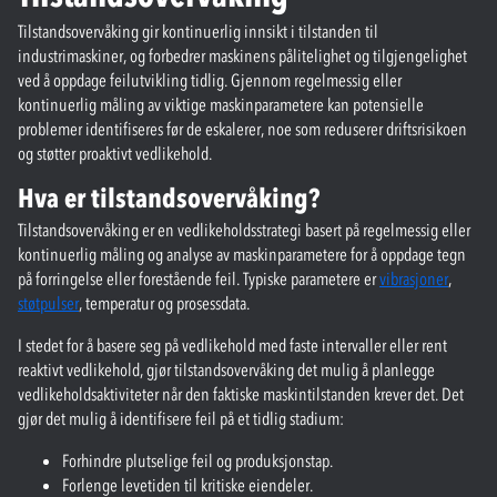
Tilstandsovervåking gir kontinuerlig innsikt i tilstanden til
industrimaskiner, og forbedrer maskinens pålitelighet og tilgjengelighet
ved å oppdage feilutvikling tidlig. Gjennom regelmessig eller
kontinuerlig måling av viktige maskinparametere kan potensielle
problemer identifiseres før de eskalerer, noe som reduserer driftsrisikoen
og støtter proaktivt vedlikehold.
Hva er tilstandsovervåking?
Tilstandsovervåking er en vedlikeholdsstrategi basert på regelmessig eller
kontinuerlig måling og analyse av maskinparametere for å oppdage tegn
på forringelse eller forestående feil. Typiske parametere er
vibrasjoner
,
støtpulser
, temperatur og prosessdata.
I stedet for å basere seg på vedlikehold med faste intervaller eller rent
reaktivt vedlikehold, gjør tilstandsovervåking det mulig å planlegge
vedlikeholdsaktiviteter når den faktiske maskintilstanden krever det. Det
gjør det mulig å identifisere feil på et tidlig stadium:
Forhindre plutselige feil og produksjonstap.
Forlenge levetiden til kritiske eiendeler.