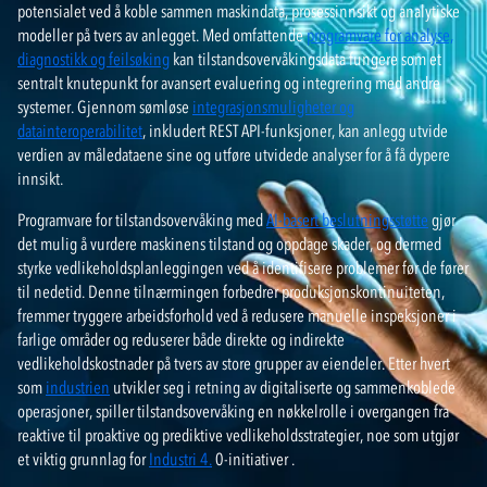
potensialet ved å koble sammen maskindata, prosessinnsikt og analytiske
modeller på tvers av anlegget. Med omfattende
programvare for analyse,
diagnostikk og feilsøking
kan tilstandsovervåkingsdata fungere som et
sentralt knutepunkt for avansert evaluering og integrering med andre
systemer. Gjennom sømløse
integrasjonsmuligheter og
datainteroperabilitet
, inkludert REST API-funksjoner, kan anlegg utvide
verdien av måledataene sine og utføre utvidede analyser for å få dypere
innsikt.
Programvare for tilstandsovervåking med
AI-basert beslutningsstøtte
gjør
det mulig å vurdere maskinens tilstand og oppdage skader, og dermed
styrke vedlikeholdsplanleggingen ved å identifisere problemer før de fører
til nedetid. Denne tilnærmingen forbedrer produksjonskontinuiteten,
fremmer tryggere arbeidsforhold ved å redusere manuelle inspeksjoner i
farlige områder og reduserer både direkte og indirekte
vedlikeholdskostnader på tvers av store grupper av eiendeler. Etter hvert
som
industrien
utvikler
seg
i retning av digitaliserte og sammenkoblede
operasjoner, spiller tilstandsovervåking en nøkkelrolle i overgangen fra
reaktive til proaktive og prediktive vedlikeholdsstrategier, noe som utgjør
et viktig grunnlag for
Industri 4.
0-initiativer
.