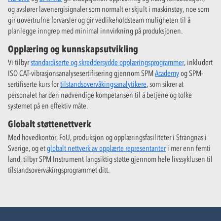
og avslører lavenergisignaler som normalt er skjult i maskinstøy, noe som
gir uovertrufne forvarsler og gir vedlikeholdsteam muligheten til å
planlegge inngrep med minimal innvirkning på produksjonen.
Opplæring og kunnskapsutvikling
Vi tilbyr
standardiserte og skreddersydde opplæringsprogrammer
, inkludert
ISO CAT-vibrasjonsanalysesertifisering gjennom SPM
Academy
og SPM-
sertifiserte kurs for
tilstandsovervåkingsanalytikere
, som sikrer at
personalet har den nødvendige kompetansen til å betjene og tolke
systemet på en effektiv måte.
Globalt støttenettverk
Med hovedkontor, FoU, produksjon og opplæringsfasiliteter i Strängnäs i
Sverige, og et
globalt nettverk av opplærte representanter
i mer enn femti
land, tilbyr SPM Instrument langsiktig støtte gjennom hele livssyklusen til
tilstandsovervåkingsprogrammet ditt.