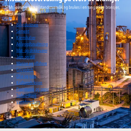
SPMs løsninger for tilstandsovervåking brukes i en lang rekke bransjer,
blant annet
Bilindustrien
Sement
Kjemikalier
Anleggsforvaltning
Mat- og drikkevarer
Jern og stål
Marine og offshore
Gruvedrift
Olje og gass
Kraftproduksjon
Papirmasse og papir
Treforedling
Vannforedling