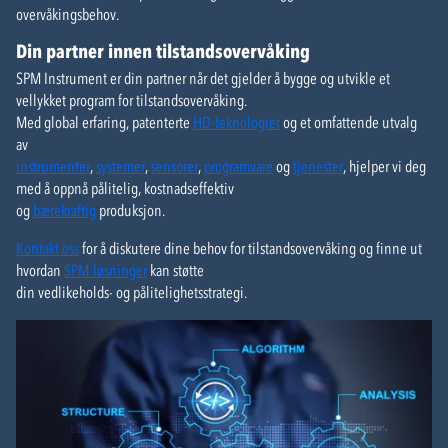
overvåkingsbehov.
Din partner innen tilstandsovervåking
SPM Instrument er din partner når det gjelder å bygge og utvikle et
vellykket program for tilstandsovervåking.
Med global erfaring, patenterte
HD-teknologier
og et omfattende utvalg
av
instrumenter
,
systemer
,
sensorer
,
programvare
og
tjenester
, hjelper vi deg
med å oppnå pålitelig, kostnadseffektiv
og
bærekraftig
produksjon.
Kontakt oss
for å diskutere dine behov for tilstandsovervåking og finne ut
hvordan
SPM-løsninger
kan støtte
din vedlikeholds- og pålitelighetsstrategi.