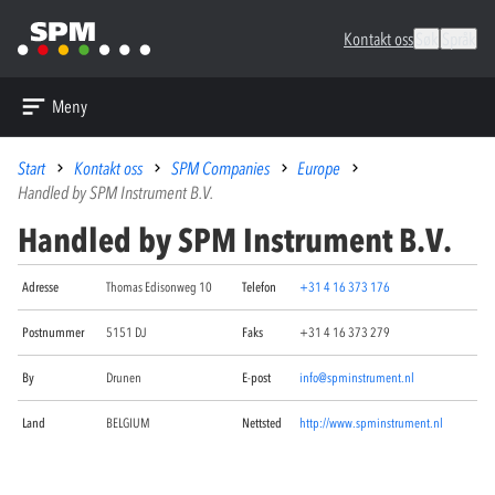
Kontakt oss
Søk
Språk
Meny
Start
Kontakt oss
SPM Companies
Europe
Handled by SPM Instrument B.V.
Handled by SPM Instrument B.V.
Adresse
Thomas Edisonweg 10
Telefon
+31 4 16 373 176
Postnummer
5151 DJ
Faks
+31 4 16 373 279
By
Drunen
E-post
info@spminstrument.nl
Land
BELGIUM
Nettsted
http://www.spminstrument.nl