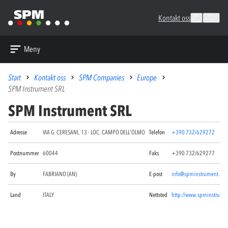
Kontakt oss
Søk
Språk
Meny
Start
Kontakt oss
SPM Companies
Europe
SPM Instrument SRL
SPM Instrument SRL
Adresse
VIA G. CERESANI, 13 - LOC. CAMPO DELL'OLMO
Telefon
+390 732/629272
Postnummer
60044
Faks
+390 732/629277
By
FABRIANO (AN)
E-post
info@spminstrument.it
Land
ITALY
Nettsted
http://www.spminstrumen