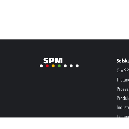
Selsk
Om SP
Tilsta
Proses
Produk
Industr
Løsnin
Nyhet