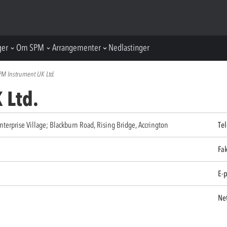
ger
Om SPM
Arrangementer
Nedlastinger
PM Instrument UK Ltd.
 Ltd.
terprise Village; Blackburn Road, Rising Bridge, Accrington
Te
Fa
E-p
Ne