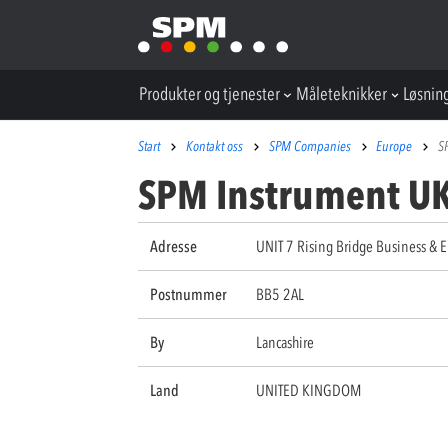
Produkter og tjenester
Måleteknikker
Løsnin
Start
Kontakt oss
SPM Companies
Europe
S
SPM Instrument UK
Adresse
UNIT 7 Rising Bridge Business & En
Postnummer
BB5 2AL
By
Lancashire
Land
UNITED KINGDOM