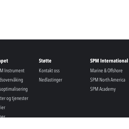
apet
Støtte
SPM International
M Instrument
Kontakt oss
Marine & Offshore
ndsovervåking
Nedlastinger
SPM North America
soptimalisering
SPM Academy
ter og tjenester
ier
ger
er