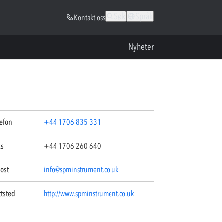
Søk
Språk
Kontakt oss
Nyheter
lefon
+44 1706 835 331
ks
+44 1706 260 640
ost
info@spminstrument.co.uk
ttsted
http://www.spminstrument.co.uk