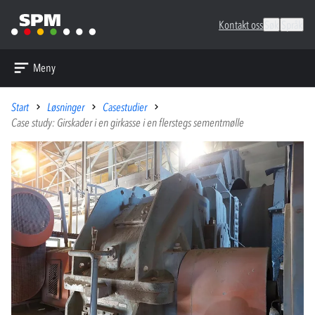
Kontakt oss
Søk
Språk
Meny
Start
Løsninger
Casestudier
Case study: Girskader i en girkasse i en flerstegs sementmølle