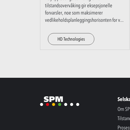
tilstandsovervåking gir eksepsjonelle
forvarsler, noe som maksimerer
vedlikeholdsplanleggingshorisonten for v
...
HD Technologies
Selsk
Om SP
Tilsta
Proses