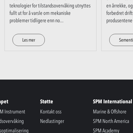
teknologier for tilstandsovervåking utnyttes
en årrekke, og 
fullt ut for å varsle om mekaniske
forbedret drift
problemer tidligere enn no
...
produsentene 
Les mer
Sementi
apet
Støtte
SPM International
M Instrument
Kontakt oss
Marine & Offshore
ndsovervåking
Nedlastinger
SPM North America
soptimalisering
SPM Academy