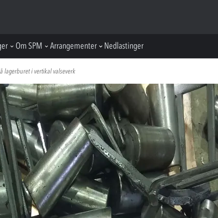
ger
Om SPM
Arrangementer
Nedlastinger
 lagerburet i vertikal valseverk