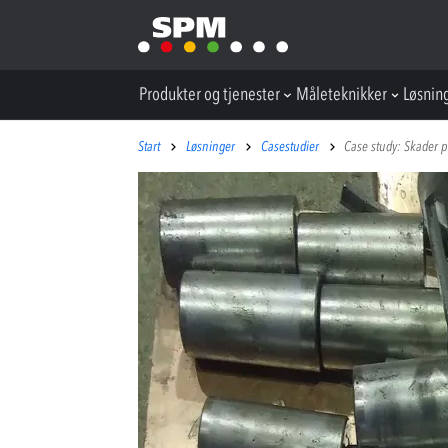
Produkter og tjenester
Måleteknikker
Løsnin
Start
Løsninger
Casestudier
Case study: Skader på