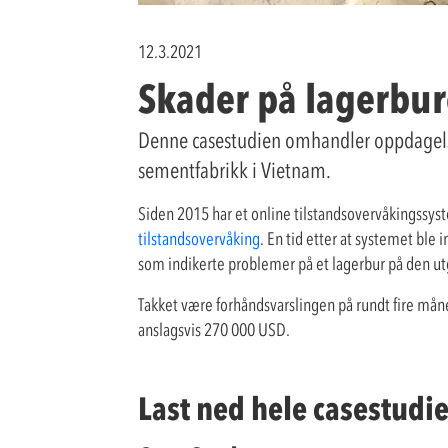
12.3.2021
Skader på lagerbure
Denne casestudien omhandler oppdagelsen
sementfabrikk i Vietnam.
Siden 2015 har et online tilstandsovervåkingssys
tilstandsovervåking
. En tid etter at systemet ble
som indikerte problemer på et lagerbur på den utg
Takket være forhåndsvarslingen på rundt fire måned
anslagsvis 270 000 USD.
Last ned hele casestudi