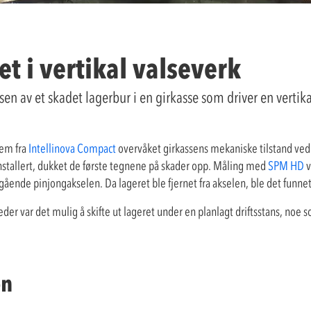
t i vertikal valseverk
 av et skadet lagerbur i en girkasse som driver en vertik
tem fra
Intellinova Compact
overvåket girkassens mekaniske tilstand ved
 installert, dukket de første tegnene på skader opp. Måling med
SPM HD
v
ående pinjongakselen. Da lageret ble fjernet fra akselen, ble det funnet
er var det mulig å skifte ut lageret under en planlagt driftsstans, noe 
en