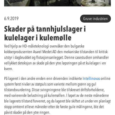
6.9.2019
Gruve industrien
Skader på tannhjulslager i
kulelager i kulemølle
Ved hjelp av HD-måleteknologi overvåker den bulgarske
kobberprodusenten Asarel Medet AD den mekaniske tilstanden til kritisk
utstyr i dagbruddet og flotasjonsanlegget. Denne casestudien omhandler
vellykket deteksjon av skade på den ytre løpsringen på et kulelager i en
kvern.
På lageret i den andre enden enn drivenden indikerte
Intellinovas
online
system først nivåer av støtpuls som varierte mellom grønn og gul
tilstandsvurdering. Disse svingningene ble tilskrevet driftsforholdene,
med varierende belastning på kulemøllen. I løpet av de neste månedene
ble lagerets tilstand forverret, og da lageret ble skiftet ut under en planlagt
stopp omtrent elleve måneder etter de første gule målingene, ble det
påvist skader på den ytre ringen.