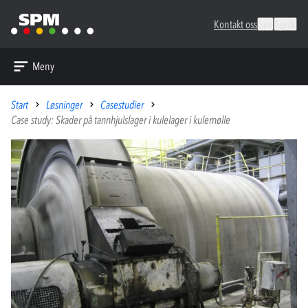
Kontakt oss
Søk
Språk
Meny
Start
Løsninger
Casestudier
Case study: Skader på tannhjulslager i kulelager i kulemølle