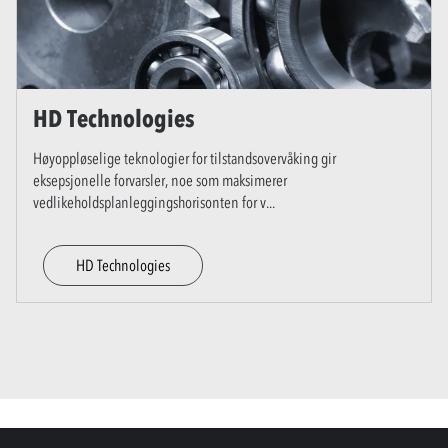
HD Technologies
Høyoppløselige teknologier for tilstandsovervåking gir
eksepsjonelle forvarsler, noe som maksimerer
vedlikeholdsplanleggingshorisonten for v
...
HD Technologies