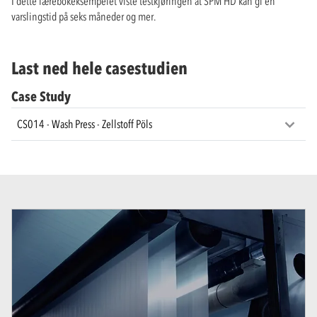
I dette lærebokeksempelet viste testkjøringen at SPM HD kan gi en
varslingstid på seks måneder og mer.
Last ned hele casestudien
Case Study
CS014 - Wash Press - Zellstoff Pöls