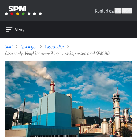
Kontakt oss
Søk
Språk
Meny
Start
Løsninger
Casestudier
Case study: Vellykket overvåking av vaskepressen med SPM HD