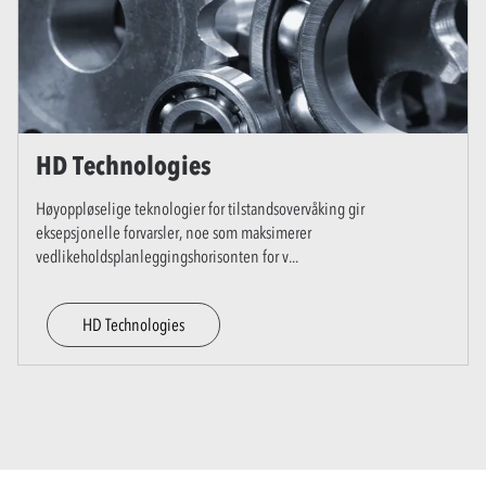
HD Technologies
Høyoppløselige teknologier for tilstandsovervåking gir
eksepsjonelle forvarsler, noe som maksimerer
vedlikeholdsplanleggingshorisonten for v
...
HD Technologies