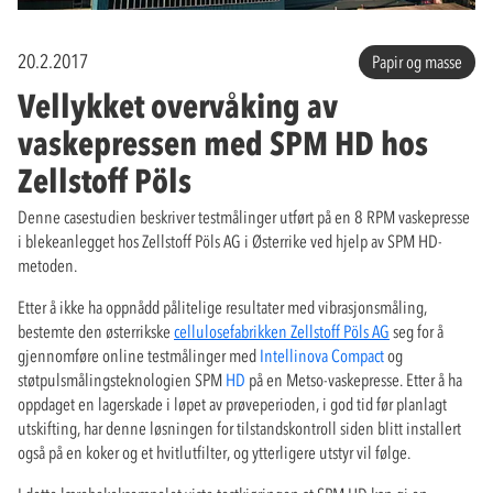
20.2.2017
Papir og masse
Vellykket overvåking av
vaskepressen med SPM HD hos
Zellstoff Pöls
Denne casestudien beskriver testmålinger utført på en 8 RPM vaskepresse
i blekeanlegget hos Zellstoff Pöls AG i Østerrike ved hjelp av SPM HD-
metoden.
Etter å ikke ha oppnådd pålitelige resultater med vibrasjonsmåling,
bestemte den østerrikske
cellulosefabrikken Zellstoff Pöls AG
seg for å
gjennomføre online testmålinger med
Intellinova Compact
og
støtpulsmålingsteknologien SPM
HD
på en Metso-vaskepresse. Etter å ha
oppdaget en lagerskade i løpet av prøveperioden, i god tid før planlagt
utskifting, har denne løsningen for tilstandskontroll siden blitt installert
også på en koker og et hvitlutfilter, og ytterligere utstyr vil følge.