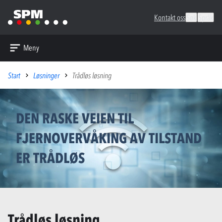
Kontakt oss
Søk
Språk
Meny
Start
Løsninger
Trådløs løsning
DEN RASKE VEIEN TIL
FJERNOVERVÅKING AV TILSTAND
ER TRÅDLØS
Trådløs løsning