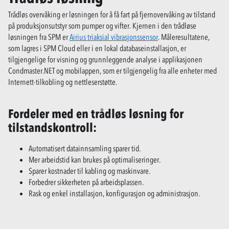
Trådløs overvåking er løsningen for å få fart på fjernovervåking av tilstand
på produksjonsutstyr som pumper og vifter. Kjernen i den trådløse
løsningen fra SPM er
Airius triaksial vibrasjonssensor
. Måleresultatene,
som lagres i SPM Cloud eller i en lokal databaseinstallasjon, er
tilgjengelige for visning og grunnleggende analyse i applikasjonen
Condmaster.NET og mobilappen, som er tilgjengelig fra alle enheter med
Internett-tilkobling og nettleserstøtte.
Fordeler med en trådløs løsning for
tilstandskontroll:
Automatisert datainnsamling sparer tid.
Mer arbeidstid kan brukes på optimaliseringer.
Sparer kostnader til kabling og maskinvare.
Forbedrer sikkerheten på arbeidsplassen.
Rask og enkel installasjon, konfigurasjon og administrasjon.