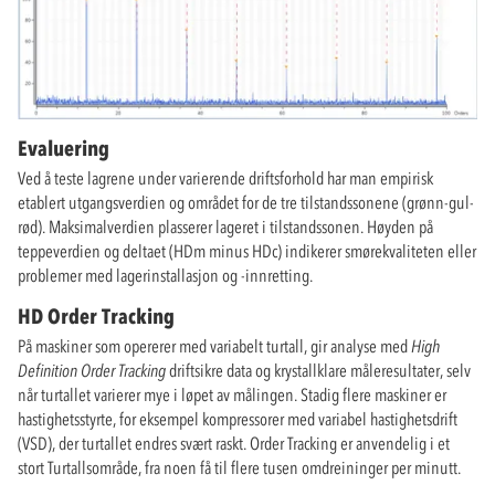
Evaluering
Ved å teste lagrene under varierende driftsforhold har man empirisk
etablert utgangsverdien og området for de tre tilstandssonene (grønn-gul-
rød). Maksimalverdien plasserer lageret i tilstandssonen. Høyden på
teppeverdien og deltaet (HDm minus HDc) indikerer smørekvaliteten eller
problemer med lagerinstallasjon og -innretting.
HD Order Tracking
På maskiner som opererer med variabelt turtall, gir analyse med
High
Definition Order Tracking
driftsikre data og krystallklare måleresultater, selv
når turtallet varierer mye i løpet av målingen. Stadig flere maskiner er
hastighetsstyrte, for eksempel kompressorer med variabel hastighetsdrift
(VSD), der turtallet endres svært raskt. Order Tracking er anvendelig i et
stort Turtallsområde, fra noen få til flere tusen omdreininger per minutt.