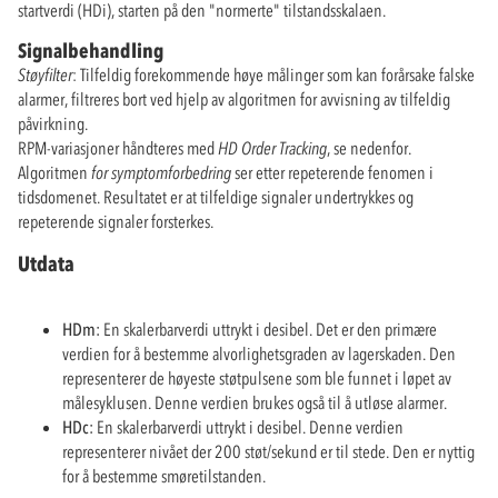
startverdi (HDi), starten på den "normerte" tilstandsskalaen.
Signalbehandling
Støyfilter
: Tilfeldig forekommende høye målinger som kan forårsake falske
alarmer, filtreres bort ved hjelp av algoritmen for avvisning av tilfeldig
påvirkning.
RPM-variasjoner håndteres med
HD Order Tracking
, se nedenfor.
Algoritmen
for symptomforbedring
ser etter repeterende fenomen i
tidsdomenet. Resultatet er at tilfeldige signaler undertrykkes og
repeterende signaler forsterkes.
Utdata
HDm:
En skalerbarverdi uttrykt i desibel. Det er den primære
verdien for å bestemme alvorlighetsgraden av lagerskaden. Den
representerer de høyeste støtpulsene som ble funnet i løpet av
målesyklusen. Denne verdien brukes også til å utløse alarmer.
HDc:
En skalerbarverdi uttrykt i desibel. Denne verdien
representerer nivået der 200 støt/sekund er til stede. Den er nyttig
for å bestemme smøretilstanden.