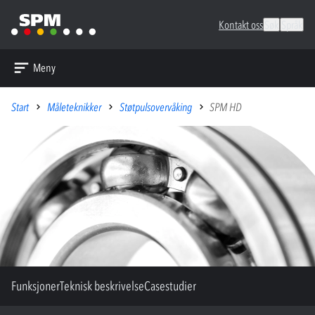
Kontakt oss
Søk
Språk
Meny
Start
Måleteknikker
Støtpulsovervåking
SPM HD
Funksjoner
Teknisk beskrivelse
Casestudier