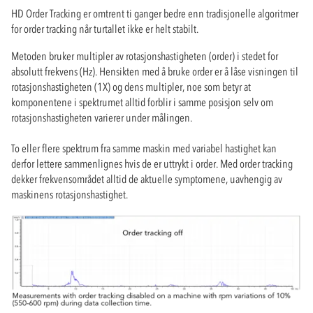
HD Order Tracking er omtrent ti ganger bedre enn tradisjonelle algoritmer
for order tracking når turtallet ikke er helt stabilt.
Metoden bruker multipler av rotasjonshastigheten (order) i stedet for
absolutt frekvens (Hz). Hensikten med å bruke order er å låse visningen til
rotasjonshastigheten (1X) og dens multipler, noe som betyr at
komponentene i spektrumet alltid forblir i samme posisjon selv om
rotasjonshastigheten varierer under målingen.
To eller flere spektrum fra samme maskin med variabel hastighet kan
derfor lettere sammenlignes hvis de er uttrykt i order. Med order tracking
dekker frekvensområdet alltid de aktuelle symptomene, uavhengig av
maskinens rotasjonshastighet.