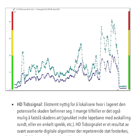
HD Tidssignal:
Ekstremt nyttig for å lokalisere hvor i lageret den
potensielle skaden befinner seg. I mange tilfeller er det også
mulig å fastslå skadens art (sprukket indre løpebane med avskalling
rundt, eller en enkelt sprekk, etc.). HD Tidssignalet er et resultat av
svært avanserte digitale algoritmer der repeterende støt forsterkes,