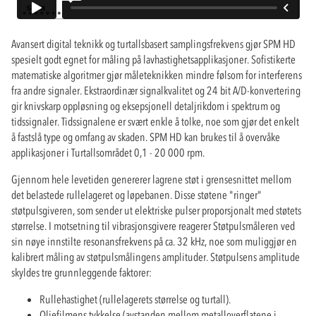
Avansert digital teknikk og turtallsbasert samplingsfrekvens gjør SPM HD
spesielt godt egnet for måling på lavhastighetsapplikasjoner. Sofistikerte
matematiske algoritmer gjør måleteknikken mindre følsom for interferens
fra andre signaler. Ekstraordinær signalkvalitet og 24 bit A/D-konvertering
gir knivskarp oppløsning og eksepsjonell detaljrikdom i spektrum og
tidssignaler. Tidssignalene er svært enkle å tolke, noe som gjør det enkelt
å fastslå type og omfang av skaden. SPM HD kan brukes til å overvåke
applikasjoner i Turtallsområdet 0,1 - 20 000 rpm.
Gjennom hele levetiden genererer lagrene støt i grensesnittet mellom
det belastede rullelageret og løpebanen. Disse støtene "ringer"
støtpulsgiveren, som sender ut elektriske pulser proporsjonalt med støtets
størrelse. I motsetning til vibrasjonsgivere reagerer Støtpulsmåleren ved
sin nøye innstilte resonansfrekvens på ca. 32 kHz, noe som muliggjør en
kalibrert måling av støtpulsmålingens amplituder. Støtpulsens amplitude
skyldes tre grunnleggende faktorer:
Rullehastighet (rullelagerets størrelse og turtall).
Oljefilmens tykkelse (avstanden mellom metalloverflatene i