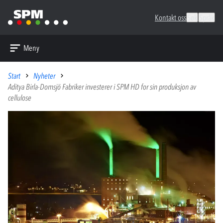
Kontakt oss
Søk
Språk
Meny
Start
Nyheter
Aditya Birla-Domsjö Fabriker investerer i SPM HD for sin produksjon av
cellulose