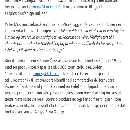
Intellinova Compact. Vedlikeholdsavdelingen bruker også det bærbare
instrumentet
Leonova Diamond IS
til rutebaserte målinger i
eksplosjonsfarlige miljøer.
Peter Moström, teknisk administrator/forebyggende vedlikehold, sier i en
kommentar til investeringen:
"Det føles veldig bra at vi nå har et verktøy for
å måle og overvåke lavhastighets-vaskepressene våre. Muligheten til å
identifisere trender for feilutvikling og planlegge vedlikehold før utstyret går
i stykker, vil spare oss for store beløp.
"
Bioraffineriet i Domsjö nær Örnsköldsvik ved Bottenviken startet i 1903
med en produksjonskapasitet på 6000 tonn cellulose. Siden
årtusenskiftet har
Domsjö Fabriker
utviklet seg fra en tradisjonell
cellulosefabrikk til et avansert bioraffineri som foredler de fornybare
råvarene fra skogen til produkter med en tydelig miljøprofil. I en unik
prosess produserer Domsjö spesialcellulose, som hovedsakelig brukes til
tekstilmaterialet viskose. Domsjö produserer også modifisert lignin, som
brukes som tilsetningsstoff i betong, og bioetanol. Domsjö er en del av det
indiske konsernet Aditya Birla Group.