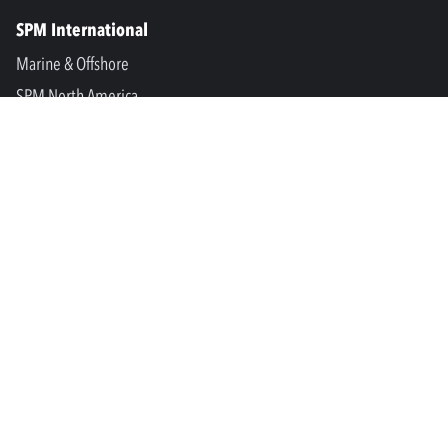
SPM International
Marine & Offshore
SPM North America
SPM Academy
Connect
LinkedIn
Facebook
Youtube
info@spminstrument.no