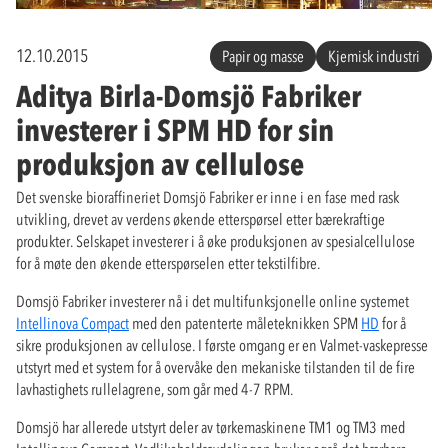
12.10.2015
Papir og masse
Kjemisk industri
Aditya Birla-Domsjö Fabriker
investerer i SPM HD for sin
produksjon av cellulose
Det svenske bioraffineriet Domsjö Fabriker er inne i en fase med rask
utvikling, drevet av verdens økende etterspørsel etter bærekraftige
produkter. Selskapet investerer i å øke produksjonen av spesialcellulose
for å møte den økende etterspørselen etter tekstilfibre.
Domsjö Fabriker investerer nå i det multifunksjonelle online systemet
Intellinova Compact
med den patenterte måleteknikken SPM
HD
for å
sikre produksjonen av cellulose. I første omgang er en Valmet-vaskepresse
utstyrt med et system for å overvåke den mekaniske tilstanden til de fire
lavhastighets rullelagrene, som går med 4-7 RPM.
Domsjö har allerede utstyrt deler av tørkemaskinene TM1 og TM3 med