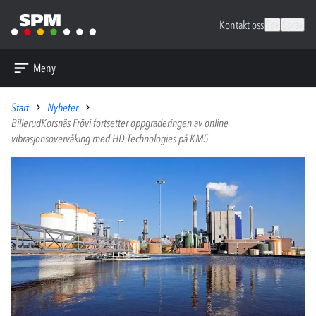
Kontakt oss
Søk
Språk
Meny
Start
Nyheter
BillerudKorsnäs Frövi fortsetter oppgraderingen av online
vibrasjonsovervåking med HD Technologies på KM5