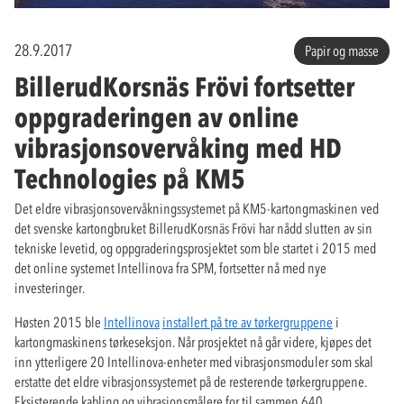
28.9.2017
Papir og masse
BillerudKorsnäs Frövi fortsetter
oppgraderingen av online
vibrasjonsovervåking med HD
Technologies på KM5
Det eldre vibrasjonsovervåkningssystemet på KM5-kartongmaskinen ved
det svenske kartongbruket BillerudKorsnäs Frövi har nådd slutten av sin
tekniske levetid, og oppgraderingsprosjektet som ble startet i 2015 med
det online systemet Intellinova fra SPM, fortsetter nå med nye
investeringer.
Høsten 2015 ble
Intellinova
installert på tre av tørkergruppene
i
kartongmaskinens tørkeseksjon. Når prosjektet nå går videre, kjøpes det
inn ytterligere 20 Intellinova-enheter med vibrasjonsmoduler som skal
erstatte det eldre vibrasjonssystemet på de resterende tørkergruppene.
Eksisterende kabling og vibrasjonsmålere for til sammen 640