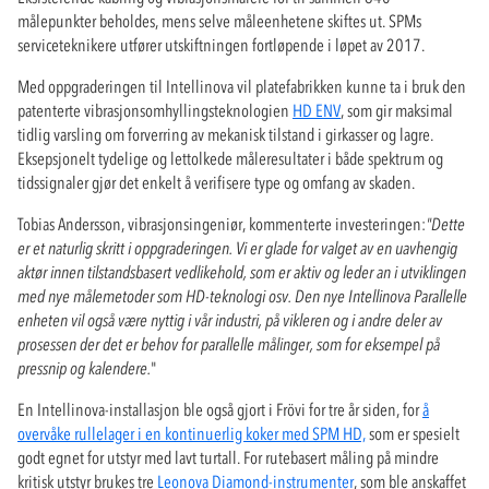
målepunkter beholdes, mens selve måleenhetene skiftes ut. SPMs
serviceteknikere utfører utskiftningen fortløpende i løpet av 2017.
Med oppgraderingen til Intellinova vil platefabrikken kunne ta i bruk den
patenterte vibrasjonsomhyllingsteknologien
HD ENV
, som gir maksimal
tidlig varsling om forverring av mekanisk tilstand i girkasser og lagre.
Eksepsjonelt tydelige og lettolkede måleresultater i både spektrum og
tidssignaler gjør det enkelt å verifisere type og omfang av skaden.
Tobias Andersson, vibrasjonsingeniør, kommenterte investeringen:
"Dette
er et naturlig skritt i oppgraderingen. Vi er glade for valget av en uavhengig
aktør innen tilstandsbasert vedlikehold, som er aktiv og leder an i utviklingen
med nye målemetoder som HD-teknologi osv. Den nye Intellinova Parallelle
enheten vil også være nyttig i vår industri, på vikleren og i andre deler av
prosessen der det er behov for parallelle målinger, som for eksempel på
pressnip og kalendere.
"
En Intellinova-installasjon ble også gjort i Frövi for tre år siden, for
å
overvåke rullelager i en kontinuerlig koker med SPM HD,
som er spesielt
godt egnet for utstyr med lavt turtall. For rutebasert måling på mindre
kritisk utstyr brukes tre
Leonova Diamond-instrumenter
, som ble anskaffet