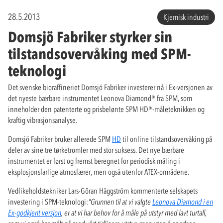
28.5.2013
Kjemisk industri
Domsjö Fabriker styrker sin
tilstandsovervåking med SPM-
teknologi
Det svenske bioraffineriet Domsjö Fabriker investerer nå i Ex-versjonen av
det nyeste bærbare instrumentet Leonova Diamond® fra SPM, som
inneholder den patenterte og prisbelønte SPM HD®-måleteknikken og
kraftig vibrasjonsanalyse.
Domsjö Fabriker bruker allerede SPM
HD
til online tilstandsovervåking på
deler av sine tre tørketromler med stor suksess. Det nye bærbare
instrumentet er først og fremst beregnet for periodisk måling i
eksplosjonsfarlige atmosfærer, men også utenfor ATEX-områdene.
Vedlikeholdstekniker Lars-Göran Häggström kommenterte selskapets
investering i SPM-teknologi:
"Grunnen til at vi valgte
Leonova Diamond i en
Ex-godkjent versjon
, er at vi har behov for å måle på utstyr med lavt turtall,