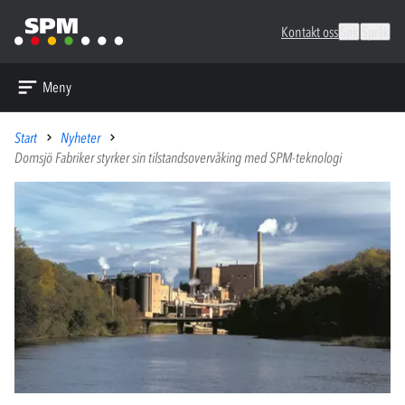
Kontakt oss
Søk
Språk
Meny
Start
Nyheter
Domsjö Fabriker styrker sin tilstandsovervåking med SPM-teknologi