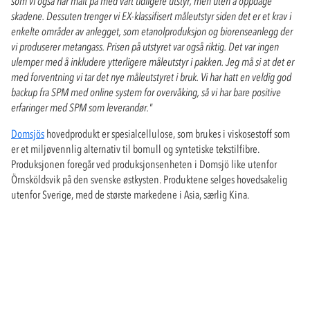
som vi også har målt på med vårt tidligere utstyr, men uten å oppdage
skadene. Dessuten trenger vi EX-klassifisert måleutstyr siden det er et krav i
enkelte områder av anlegget, som etanolproduksjon og biorenseanlegg der
vi produserer metangass. Prisen på utstyret var også riktig. Det var ingen
ulemper med å inkludere ytterligere måleutstyr i pakken. Jeg må si at det er
med forventning vi tar det nye måleutstyret i bruk. Vi har hatt en veldig god
backup fra SPM med online system for overvåking, så vi har bare positive
erfaringer med SPM som leverandør."
Domsjös
hovedprodukt er spesialcellulose, som brukes i viskosestoff som
er et miljøvennlig alternativ til bomull og syntetiske tekstilfibre.
Produksjonen foregår ved produksjonsenheten i Domsjö like utenfor
Örnsköldsvik på den svenske østkysten. Produktene selges hovedsakelig
utenfor Sverige, med de største markedene i Asia, særlig Kina.