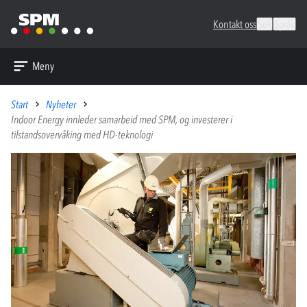
Kontakt oss
Søk
Språk
Meny
Start
Nyheter
Indoor Energy innleder samarbeid med SPM, og investerer i
tilstandsovervåking med HD-teknologi