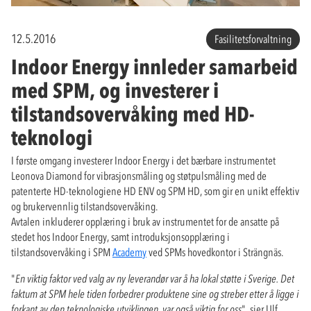
12.5.2016
Fasilitetsforvaltning
Indoor Energy innleder samarbeid
med SPM, og investerer i
tilstandsovervåking med HD-
teknologi
I første omgang investerer Indoor Energy i det bærbare instrumentet
Leonova Diamond for vibrasjonsmåling og støtpulsmåling med de
patenterte HD-teknologiene HD ENV og SPM HD, som gir en unikt effektiv
og brukervennlig tilstandsovervåking.
Avtalen inkluderer opplæring i bruk av instrumentet for de ansatte på
stedet hos Indoor Energy, samt introduksjonsopplæring i
tilstandsovervåking i SPM
Academy
ved SPMs hovedkontor i Strängnäs.
"
En viktig faktor ved valg av ny leverandør var å ha lokal støtte i Sverige. Det
faktum at SPM hele tiden forbedrer produktene sine og streber etter å ligge i
forkant av den teknologiske utviklingen, var også viktig for oss
", sier Ulf