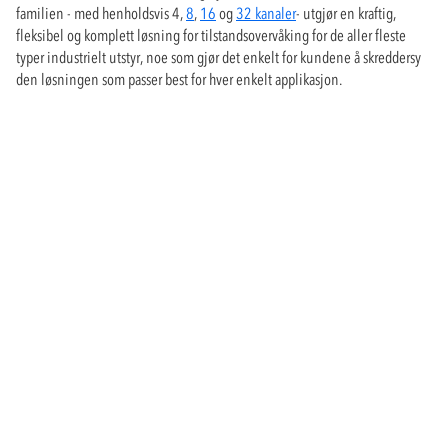
familien - med henholdsvis 4,
8
,
16
og
32 kanaler
- utgjør en kraftig,
fleksibel og komplett løsning for tilstandsovervåking for de aller fleste
typer industrielt utstyr, noe som gjør det enkelt for kundene å skreddersy
den løsningen som passer best for hver enkelt applikasjon.