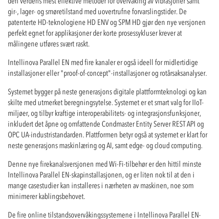
den verdens mest effektive metoder for overvåking av vibrasjoner samt
gir-, lager- og smøretilstand med uovertrufne forvarslingstider. De
patenterte HD-teknologiene HD ENV og SPM HD gjør den nye versjonen
perfekt egnet for applikasjoner der korte prosessykluser krever at
målingene utføres svært raskt.
Intellinova Parallel EN med fire kanaler er også ideell for midlertidige
installasjoner eller "proof-of-concept"-installasjoner og rotårsaksanalyser.
Systemet bygger på neste generasjons digitale plattformteknologi og kan
skilte med utmerket beregningsytelse. Systemet er et smart valg for IIoT-
miljøer, og tilbyr kraftige interoperabilitets- og integrasjonsfunksjoner,
inkludert det åpne og omfattende Condmaster Entity Server REST API og
OPC UA-industristandarden. Plattformen betyr også at systemet er klart for
neste generasjons maskinlæring og AI, samt edge- og cloud computing.
Denne nye firekanalsversjonen med Wi-Fi-tilbehør er den hittil minste
Intellinova Parallel EN-skapinstallasjonen, og er liten nok til at den i
mange casestudier kan installeres i nærheten av maskinen, noe som
minimerer kablingsbehovet.
De fire online tilstandsovervåkingssystemene i Intellinova Parallel EN-