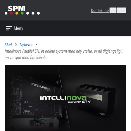
Kontakt oss
Søk
Språk
Meny
Start
Nyheter
Intellinova Parallel EN, et online system med høy ytelse, er nå tilgjengelig i
en versjon med fire kanaler