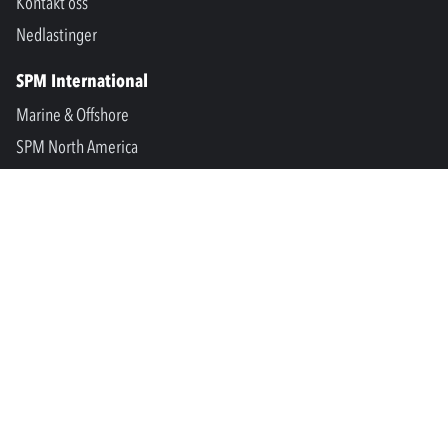
Kontakt oss
Nedlastinger
SPM International
Marine & Offshore
SPM North America
SPM Academy
Connect
LinkedIn
Facebook
Youtube
info@spminstrument.no