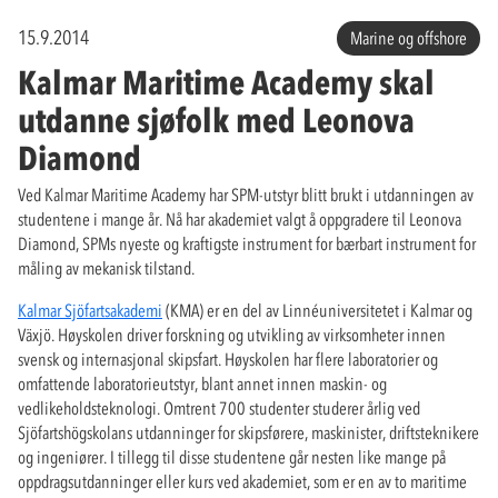
15.9.2014
Marine og offshore
Kalmar Maritime Academy skal
utdanne sjøfolk med Leonova
Diamond
Ved Kalmar Maritime Academy har SPM-utstyr blitt brukt i utdanningen av
studentene i mange år. Nå har akademiet valgt å oppgradere til Leonova
Diamond, SPMs nyeste og kraftigste instrument for bærbart instrument for
måling av mekanisk tilstand.
Kalmar Sjöfartsakademi
(KMA) er en del av Linnéuniversitetet i Kalmar og
Växjö. Høyskolen driver forskning og utvikling av virksomheter innen
svensk og internasjonal skipsfart. Høyskolen har flere laboratorier og
omfattende laboratorieutstyr, blant annet innen maskin- og
vedlikeholdsteknologi. Omtrent 700 studenter studerer årlig ved
Sjöfartshögskolans utdanninger for skipsførere, maskinister, driftsteknikere
og ingeniører. I tillegg til disse studentene går nesten like mange på
oppdragsutdanninger eller kurs ved akademiet, som er en av to maritime