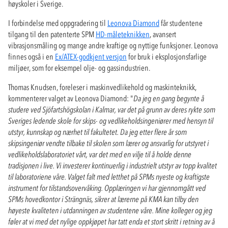
høyskoler i Sverige.
I forbindelse med oppgradering til
Leonova Diamond
får studentene
tilgang til den patenterte SPM
HD-måleteknikken
, avansert
vibrasjonsmåling og mange andre kraftige og nyttige funksjoner. Leonova
finnes også i en
Ex/ATEX-godkjent versjon
for bruk i eksplosjonsfarlige
miljøer, som for eksempel olje- og gassindustrien.
Thomas Knudsen, foreleser i maskinvedlikehold og maskinteknikk,
kommenterer valget av Leonova Diamond: "
Da jeg en gang begynte å
studere ved Sjöfartshögskolan i Kalmar, var det på grunn av deres rykte som
Sveriges ledende skole for skips- og vedlikeholdsingeniører med hensyn til
utstyr, kunnskap og nærhet til fakultetet. Da jeg etter flere år som
skipsingeniør vendte tilbake til skolen som lærer og ansvarlig for utstyret i
vedlikeholdslaboratoriet vårt, var det med en vilje til å holde denne
tradisjonen i live. Vi investerer kontinuerlig i industrielt utstyr av topp kvalitet
til laboratoriene våre. Valget falt med letthet på SPMs nyeste og kraftigste
instrument for tilstandsovervåking. Opplæringen vi har gjennomgått ved
SPMs hovedkontor i Strängnäs, sikrer at lærerne på KMA kan tilby den
høyeste kvaliteten i utdanningen av studentene våre. Mine kolleger og jeg
føler at vi med det nylige oppkjøpet har tatt enda et stort skritt i retning av å