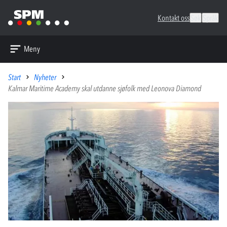
Kontakt oss
Søk
Språk
Meny
Start
Nyheter
Kalmar Maritime Academy skal utdanne sjøfolk med Leonova Diamond