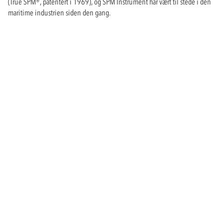
(True SPM®, patentert i 1969), og SPM Instrument har vært til stede i den
maritime industrien siden den gang.