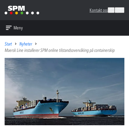
Kontakt oss
Søk
Språk
Meny
Start
Nyheter
Maersk Line installerer SPM online tilstandsovervåking på containerskip