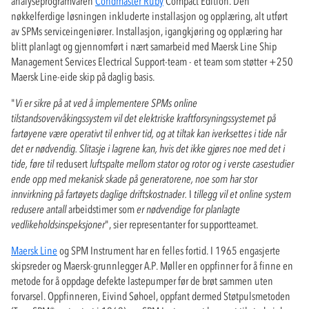
analyseprogramvaren
Condmaster Ruby
Compact Edition. Den
nøkkelferdige løsningen inkluderte installasjon og opplæring, alt utført
av SPMs serviceingeniører. Installasjon, igangkjøring og opplæring har
blitt planlagt og gjennomført i nært samarbeid med Maersk Line Ship
Management Services Electrical Support-team - et team som støtter +250
Maersk Line-eide skip på daglig basis.
"
Vi er sikre på at ved å implementere SPMs online
tilstandsovervåkingssystem vil det elektriske kraftforsyningssystemet på
fartøyene være operativt til enhver tid, og at tiltak kan iverksettes i tide når
det er nødvendig. Slitasje i lagrene kan, hvis det ikke gjøres noe med det i
tide, føre til
redusert
luftspalte mellom stator og rotor og i verste casestudier
ende opp med mekanisk skade på generatorene, noe som har stor
innvirkning på fartøyets daglige driftskostnader.
I
tillegg vil et online system
redusere antall
arbeidstimer som
er nødvendige for planlagte
vedlikeholdsinspeksjoner
", sier representanter for supportteamet.
Maersk Line
og SPM Instrument har en felles fortid. I 1965 engasjerte
skipsreder og Maersk-grunnlegger A.P. Møller en oppfinner for å finne en
metode for å oppdage defekte lastepumper før de brøt sammen uten
forvarsel. Oppfinneren, Eivind Søhoel, oppfant dermed Støtpulsmetoden