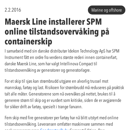
2.2.2016
Marine og offshore
Maersk Line installerer SPM
online tilstandsovervåking på
containerskip
I samarbeid med sin danske distributør Idekon Technology ApS har SPM
Instrument fått en ordre fra verdens største rederi innen containerfart,
danske Maersk Line, som har valgt Intellinova Compact til
tilstandsovervåking av generatorer og generatorlagre.
For et skip til sjøs kan strømbrudd utgjøre en alvorlig trussel mot
mannskap, fartøy og last. Risikoen for strømbrudd må reduseres på praktisk
talt alle måter. Generatorene som nå overvåkes på nettet, brukes til å
generere strøm til skip og er vurdert som kritiske, siden de er avgjørende
for sikker drift av fartøy, spesielt i trange farvann.
Fem skip med fire generatorer per fartøy har nå blitt utstyrt med online
tilstandsovervåking. Leveransen omfatter maskinvare sammen med