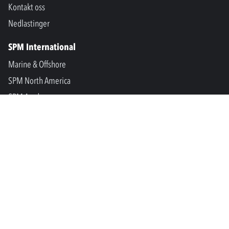
Kontakt oss
Nedlastinger
SPM International
Marine & Offshore
SPM North America
SPM Academy
Connect
LinkedIn
Facebook
Youtube
info@spminstrument.no