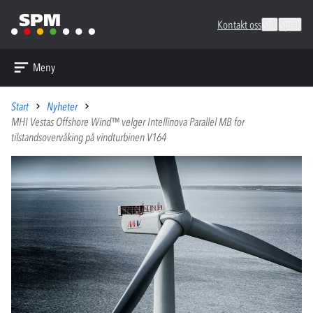
Kontakt oss
Søk
Språk
Meny
Start
Nyheter
MHI Vestas Offshore Wind™ velger Intellinova Parallel MB for
tilstandsovervåking på vindturbinen V164