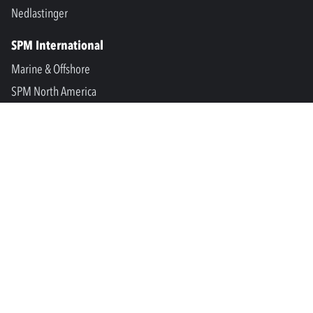
Nedlastinger
SPM International
Marine & Offshore
SPM North America
SPM Academy
Connect
LinkedIn
Facebook
Youtube
info@spminstrument.no