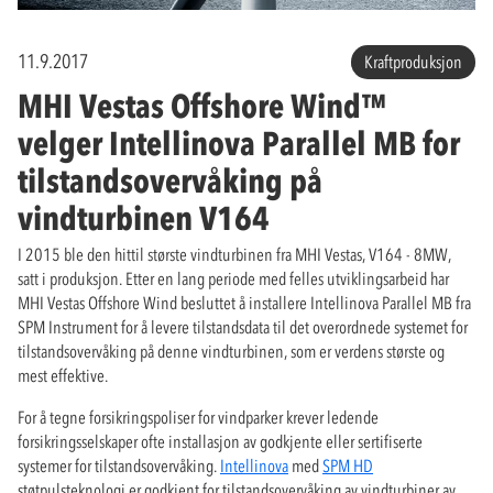
11.9.2017
Kraftproduksjon
MHI Vestas Offshore Wind™
velger Intellinova Parallel MB for
tilstandsovervåking på
vindturbinen V164
I 2015 ble den hittil største vindturbinen fra MHI Vestas, V164 - 8MW,
satt i produksjon. Etter en lang periode med felles utviklingsarbeid har
MHI Vestas Offshore Wind besluttet å installere Intellinova Parallel MB fra
SPM Instrument for å levere tilstandsdata til det overordnede systemet for
tilstandsovervåking på denne vindturbinen, som er verdens største og
mest effektive.
For å tegne forsikringspoliser for vindparker krever ledende
forsikringsselskaper ofte installasjon av godkjente eller sertifiserte
systemer for tilstandsovervåking.
Intellinova
med
SPM HD
støtpulsteknologi er godkjent for tilstandsovervåking av vindturbiner av