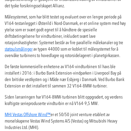
det tyske forsikringsselskapet Allianz.
Målesystemet, som har blitt testet og evaluert over en lengre periode på
V164-testanlegget i Østerild i Nord-Danmark, er et online system med høy
ytelse som er svært godt egnet til å håndtere de spesielle
driftsbetingelsene for vindturbiner, inkludert svært lave
rotasjonshastigheter. Systemet består av fire parallelle målekanaler og tre
støtpulsmålinger
av typen 44000 som er koblet til målesystemet for å
overvåke turbinens to hovedlagre og rotorsidelageret i planetgirkassen.
De første kommersielle enhetene av V164-vindturbinen til havs ble
installert i 2016: i Burbo Bank Extension-vindparken i Liverpool Bay på
den britiske vestkysten og i Måde nær Esbjerg i Danmark. Ved Burbo Bank
Extension er det installert til sammen 32 V164-8MW-turbiner.
Siden lanseringen har V164-8MW-turbinen blitt oppgradert, og verdens
kraftigste serieproduserte vindturbin er nå V164-9,5 MW.
MHI Vestas Offshore Wind™
er et 50/50 joint venture etablert av
morselskapene Vestas Wind Systems A/S (Vestas) og Mitsubishi Heavy
Industries Ltd. (MHI).