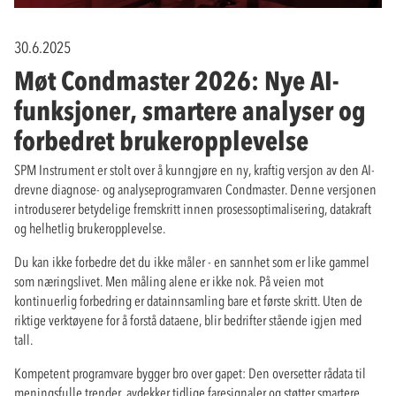
30.6.2025
Møt Condmaster 2026: Nye AI-
funksjoner, smartere analyser og
forbedret brukeropplevelse
SPM Instrument er stolt over å kunngjøre en ny, kraftig versjon av den AI-
drevne diagnose- og analyseprogramvaren Condmaster. Denne versjonen
introduserer betydelige fremskritt innen prosessoptimalisering, datakraft
og helhetlig brukeropplevelse.
Du kan ikke forbedre det du ikke måler - en sannhet som er like gammel
som næringslivet. Men måling alene er ikke nok. På veien mot
kontinuerlig forbedring er datainnsamling bare et første skritt. Uten de
riktige verktøyene for å forstå dataene, blir bedrifter stående igjen med
tall.
Kompetent programvare bygger bro over gapet: Den oversetter rådata til
meningsfulle trender, avdekker tidlige faresignaler og støtter smartere