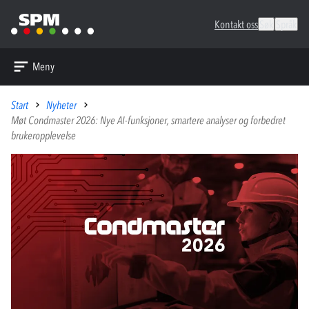
Kontakt oss
Søk
Språk
Meny
Start
Nyheter
Møt Condmaster 2026: Nye AI-funksjoner, smartere analyser og forbedret
brukeropplevelse