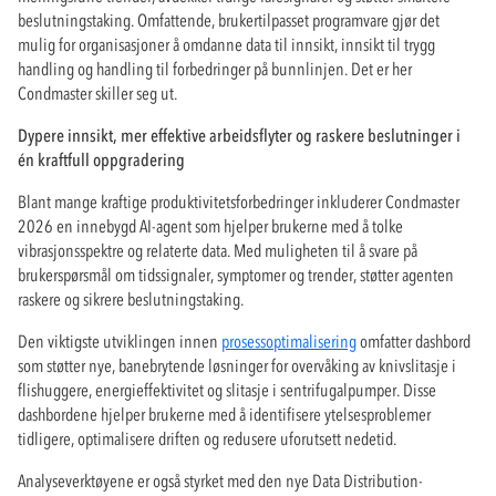
beslutningstaking. Omfattende, brukertilpasset programvare gjør det
mulig for organisasjoner å omdanne data til innsikt, innsikt til trygg
handling og handling til forbedringer på bunnlinjen. Det er her
Condmaster skiller seg ut.
Dypere innsikt, mer effektive arbeidsflyter og raskere beslutninger i
én kraftfull oppgradering
Blant mange kraftige produktivitetsforbedringer inkluderer Condmaster
2026 en innebygd AI-agent som hjelper brukerne med å tolke
vibrasjonsspektre og relaterte data. Med muligheten til å svare på
brukerspørsmål om tidssignaler, symptomer og trender, støtter agenten
raskere og sikrere beslutningstaking.
Den viktigste utviklingen innen
prosessoptimalisering
omfatter dashbord
som støtter nye, banebrytende løsninger for overvåking av knivslitasje i
flishuggere, energieffektivitet og slitasje i sentrifugalpumper. Disse
dashbordene hjelper brukerne med å identifisere ytelsesproblemer
tidligere, optimalisere driften og redusere uforutsett nedetid.
Analyseverktøyene er også styrket med den nye Data Distribution-