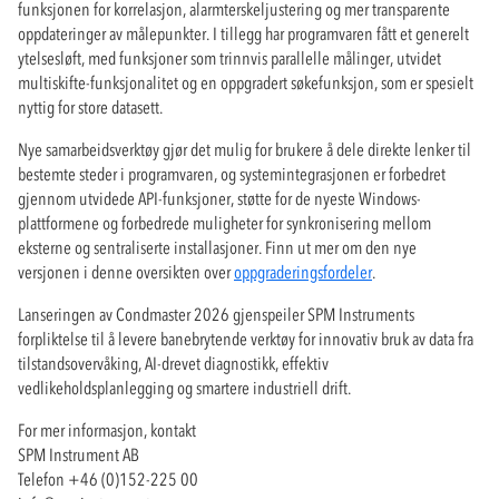
funksjonen for korrelasjon, alarmterskeljustering og mer transparente
oppdateringer av målepunkter. I tillegg har programvaren fått et generelt
ytelsesløft, med funksjoner som trinnvis parallelle målinger, utvidet
multiskifte-funksjonalitet og en oppgradert søkefunksjon, som er spesielt
nyttig for store datasett.
Nye samarbeidsverktøy gjør det mulig for brukere å dele direkte lenker til
bestemte steder i programvaren, og systemintegrasjonen er forbedret
gjennom utvidede API-funksjoner, støtte for de nyeste Windows-
plattformene og forbedrede muligheter for synkronisering mellom
eksterne og sentraliserte installasjoner. Finn ut mer om den nye
versjonen i denne oversikten over
oppgraderingsfordeler
.
Lanseringen av Condmaster 2026 gjenspeiler SPM Instruments
forpliktelse til å levere banebrytende verktøy for innovativ bruk av data fra
tilstandsovervåking, AI-drevet diagnostikk, effektiv
vedlikeholdsplanlegging og smartere industriell drift.
For mer informasjon, kontakt
SPM Instrument AB
Telefon +46 (0)152-225 00